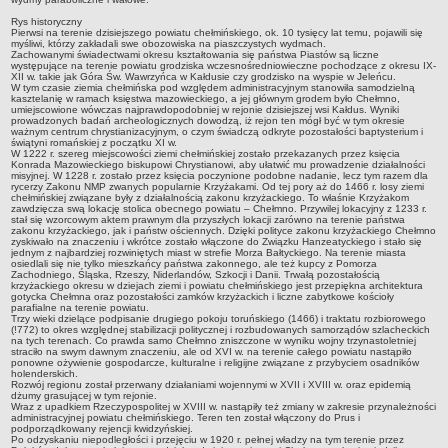
INFORMACJE
Rys historyczny
Pierwsi na terenie dzisiejszego powiatu chełmińskiego, ok. 10 tysięcy lat temu, pojawili się
Zgłoszenia robót budowlanych z projektem
myśliwi, którzy zakładali swe obozowiska na piaszczystych wydmach.
Zachowanymi świadectwami okresu kształtowania się państwa Piastów są liczne
występujące na terenie powiatu grodziska wczesnośredniowieczne pochodzące z okresu IX-
Inwestycje celu publicznego z zakresu łączności publicznej
XII w. takie jak Góra Św. Wawrzyńca w Kałdusie czy grodzisko na wyspie w Jeleńcu.
W tym czasie ziemia chełmińska pod względem administracyjnym stanowiła samodzielną
Pozwolenia z decyzją środowiskową
kasztelanię w ramach księstwa mazowieckiego, a jej głównym grodem było Chełmno,
umiejscowione wówczas najprawdopodobniej w rejonie dzisiejszej wsi Kałdus. Wyniki
NIEODPŁATNA POMOC PRAWNA
prowadzonych badań archeologicznych dowodzą, iż rejon ten mógł być w tym okresie
ważnym centrum chrystianizacyjnym, o czym świadczą odkryte pozostałości baptysterium i
PRZETARGI
świątyni romańskiej z początku XI w.
W 1222 r. szereg miejscowości ziemi chełmińskiej zostało przekazanych przez księcia
PLAN POSTĘPOWAŃ O UDZIELENIE ZAMÓWIEŃ
Konrada Mazowieckiego biskupowi Chrystianowi, aby ułatwić mu prowadzenie działalności
misyjnej. W 1228 r. zostało przez księcia poczynione podobne nadanie, lecz tym razem dla
PETYCJE
rycerzy Zakonu NMP zwanych popularnie Krzyżakami. Od tej pory aż do 1466 r. losy ziemi
chełmińskiej związane były z działalnością zakonu krzyżackiego. To właśnie Krzyżakom
ŚRODOWISKO
zawdzięcza swą lokację stolica obecnego powiatu – Chełmno. Przywilej lokacyjny z 1233 r.
stał się wzorcowym aktem prawnym dla przyszłych lokacji zarówno na terenie państwa
Programy
zakonu krzyżackiego, jak i państw ościennych. Dzięki polityce zakonu krzyżackiego Chełmno
zyskiwało na znaczeniu i wkrótce zostało włączone do Związku Hanzeatyckiego i stało się
Karty informacyjne SIOS
jednym z najbardziej rozwiniętych miast w strefie Morza Bałtyckiego. Na terenie miasta
osiedlali się nie tylko mieszkańcy państwa zakonnego, ale też kupcy z Pomorza
Informacja publiczna
Zachodniego, Śląska, Rzeszy, Niderlandów, Szkocji i Danii. Trwałą pozostałością
krzyżackiego okresu w dziejach ziemi i powiatu chełmińskiego jest przepiękna architektura
gotycka Chełmna oraz pozostałości zamków krzyżackich i liczne zabytkowe kościoły
Informacje o środowisku
parafialne na terenie powiatu.
Trzy wieki dzielące podpisanie drugiego pokoju toruńskiego (1466) i traktatu rozbiorowego
Zgłoszenia instalacji wytwarzających pola elektromagnetyczne
(!772) to okres względnej stabilizacji politycznej i rozbudowanych samorządów szlacheckich
na tych terenach. Co prawda samo Chełmno zniszczone w wyniku wojny trzynastoletniej
WŁADZE I STRUKTURA
straciło na swym dawnym znaczeniu, ale od XVI w. na terenie całego powiatu nastąpiło
ponowne ożywienie gospodarcze, kulturalne i religijne związane z przybyciem osadników
Oświadczenia majątkowe
holenderskich.
Rozwój regionu został przerwany działaniami wojennymi w XVII i XVIII w. oraz epidemią
Skład Rady Powiatu
dżumy grasującej w tym rejonie.
Wraz z upadkiem Rzeczypospolitej w XVIII w. nastąpiły też zmiany w zakresie przynależności
administracyjnej powiatu chełmińskiego. Teren ten został włączony do Prus i
Komisje Rady Powiatu
podporządkowany rejencji kwidzyńskiej.
Po odzyskaniu niepodległości i przejęciu w 1920 r. pełnej władzy na tym terenie przez