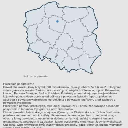
RODO
POLITYKA PRYWATNOŚCI
NASZ POWIAT
Dane podstawowe i lokalizacja
Strategia rozwoju
Gminy
STAROSTWO POWIATOWE
Wydziały
Samodzielne stanowiska pracy
Regulamin organizacyjny
Praca w urzędzie
Położenie powiatu
Praca w urzędzie - archiwum
Położenie geograficzne
Adres i godziny pracy
Powiat chełmiński, który liczy 53.390 mieszkańców, zajmuje obszar 527,6 km 2 . Obejmuje
swymi granicami miasto Chełmno oraz sześć gmin wiejskich: Chełmno, Kijewo Królewskie,
Lisewo, Papowo Biskupie, Stolno i Unisław. Położony w centralnej części województwa
Elektroniczna Skrzynka Podawcza
kujawsko-pomorskiego graniczy od północy z powiatem świeckim i grudziądzkim, od
wschodu z powiatem wąbrzeskim, od południa z powiatem toruńskim, a od zachodu z
Procedura antymobbingowa
powiatem bydgoskim.
Przez teren powiatu przebiegają dwie drogi krajowe, nr 1 i nr 55, zapewniając doskonałe
Standardy ochrony małoletnich
połączenie z Toruniem, Bydgoszczą oraz Gdańskiem.
Obszar powiatu chełmińskiego obejmuje Wysoczyzna Chełmińska oraz Dolina Fordońska
położona na terenach wzdłuż Wisły. Ukształtowanie terenu jest bardzo urozmaicone, a
SYGNALISTA
obecną formę zawdzięcza ostatniemu zlodowaceniu. Najbardziej rozległymi formami
ukształtowania powierzchni są płaskie i faliste wysoczyzny morenowe. Jedynie w okolicach
AKTUALNOŚCI I OGŁOSZENIA
Chełmna, Wisła wytworzyła swój własny obszar pradoliny, gdzie dominują przede wszystkim
OBWIESZCZENIA (Z ART. 49 KPA)
wydmy paraboliczne i wałowe.