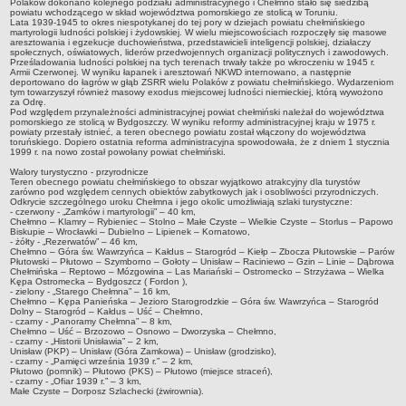
Zarząd Powiatu
Polaków dokonano kolejnego podziału administracyjnego i Chełmno stało się siedzibą
powiatu wchodzącego w skład województwa pomorskiego ze stolicą w Toruniu.
Jednostki organizacyjne
Lata 1939-1945 to okres niespotykanej do tej pory w dziejach powiatu chełmińskiego
martyrologii ludności polskiej i żydowskiej. W wielu miejscowościach rozpoczęły się masowe
aresztowania i egzekucje duchowieństwa, przedstawicieli inteligencji polskiej, działaczy
Inspekcje, Służby, Straże
społecznych, oświatowych, liderów przedwojennych organizacji politycznych i zawodowych.
Prześladowania ludności polskiej na tych terenach trwały także po wkroczeniu w 1945 r.
WYBORY SAMORZĄDOWE 2018
Armii Czerwonej. W wyniku łapanek i aresztowań NKWD internowano, a następnie
deportowano do łagrów w głąb ZSRR wielu Polaków z powiatu chełmińskiego. Wydarzeniom
WYBORY SAMORZĄDOWE 2024
tym towarzyszył również masowy exodus miejscowej ludności niemieckiej, którą wywożono
za Odrę.
SPRAWY DO ZAŁATWIENIA
Pod względem przynależności administracyjnej powiat chełmiński należał do województwa
pomorskiego ze stolicą w Bydgoszczy. W wyniku reformy administracyjnej kraju w 1975 r.
Wydział Komunikacji i Transportu
powiaty przestały istnieć, a teren obecnego powiatu został włączony do województwa
toruńskiego. Dopiero ostatnia reforma administracyjna spowodowała, że z dniem 1 stycznia
Wydział Geodezji, Kartografii i Gospodarki Nieruchomościami
1999 r. na nowo został powołany powiat chełmiński.
Wydział Administracji Architektoniczno-Budowlanej i Środowiska
Walory turystyczno - przyrodnicze
Teren obecnego powiatu chełmińskiego to obszar wyjątkowo atrakcyjny dla turystów
zarówno pod względem cennych obiektów zabytkowych jak i osobliwości przyrodniczych.
Wydział Oświaty, Zdrowia, Kultury i Sportu
Odkrycie szczególnego uroku Chełmna i jego okolic umożliwiają szlaki turystyczne:
- czerwony - „Zamków i martyrologii” – 40 km,
Powiatowy Zespół Do Spraw Orzekania o Niepełnosprawności
Chełmno – Klamry – Rybieniec – Stolno – Małe Czyste – Wielkie Czyste – Storlus – Papowo
Biskupie – Wrocławki – Dubielno – Lipienek – Kornatowo,
Powiatowe Centrum Pomocy Rodzinie
- żółty - „Rezerwatów” – 46 km,
Chełmno – Góra św. Wawrzyńca – Kałdus – Starogród – Kiełp – Zbocza Płutowskie – Parów
Płutowski – Płutowo – Szymborno – Gołoty – Unisław – Raciniewo – Gzin – Linie – Dąbrowa
PRAWO LOKALNE
Chełmińska – Reptowo – Mózgowina – Las Mariański – Ostromecko – Strzyżawa – Wielka
Statut
Kępa Ostromecka – Bydgoszcz ( Fordon ),
- zielony - „Starego Chełmna” – 16 km,
Chełmno – Kępa Panieńska – Jezioro Starogrodzkie – Góra św. Wawrzyńca – Starogród
Uchwały
Dolny – Starogród – Kałdus – Uść – Chełmno,
- czarny - „Panoramy Chełmna” – 8 km,
Protokoły
Chełmno – Uść – Brzozowo – Osnowo – Dworzyska – Chełmno,
- czarny - „Historii Unisławia” – 2 km,
RADA POWIATU
Unisław (PKP) – Unisław (Góra Zamkowa) – Unisław (grodzisko),
- czarny - „Pamięci września 1939 r.” – 2 km,
Transmisje z sesji
Płutowo (pomnik) – Płutowo (PKS) – Płutowo (miejsce straceń),
- czarny - „Ofiar 1939 r.” – 3 km,
Małe Czyste – Dorposz Szlachecki (żwirownia).
Nagrania z sesji