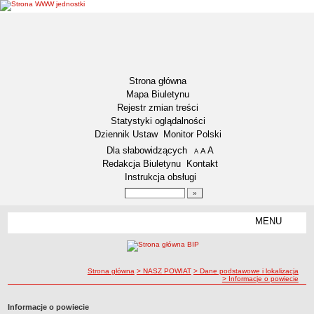
Strona główna
Mapa Biuletynu
Rejestr zmian treści
Statystyki oglądalności
Dziennik Ustaw
Monitor Polski
Menu dodatkowe
Dla słabowidzących
A
powiększ czcionkę
A
standardowy rozmiar czcionki
A
pomniejsz czcionkę
Redakcja Biuletynu
Kontakt
Instrukcja obsługi
Wyszukiwarka artykułów
Szukaj
MENU
Menu
DOSTĘPNOŚĆ CYFROWA
Deklaracja dostępności
ścieżka nawigacji
Strona główna
> NASZ POWIAT
> Dane podstawowe i lokalizacja
Koordynator ds. dostępności
> Informacje o powiecie
Raport o stanie zapewniania dostępności
Informacje o powiecie
Plan działania na rzecz poprawy zapewnienia dostępności