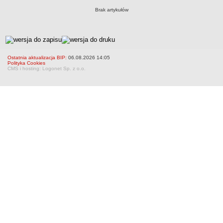
RODO
Brak artykułów
POLITYKA PRYWATNOŚCI
NASZ POWIAT
metryczka
Dane podstawowe i lokalizacja
Strategia rozwoju
Ostatnia aktualizacja BIP:
06.08.2026 14:05
Polityka Cookies
Gminy
CMS i hosting: Logonet Sp. z o.o.
STAROSTWO POWIATOWE
Wydziały
Samodzielne stanowiska pracy
Regulamin organizacyjny
Praca w urzędzie
Praca w urzędzie - archiwum
Adres i godziny pracy
Elektroniczna Skrzynka Podawcza
Procedura antymobbingowa
Standardy ochrony małoletnich
SYGNALISTA
AKTUALNOŚCI I OGŁOSZENIA
OBWIESZCZENIA (Z ART. 49 KPA)