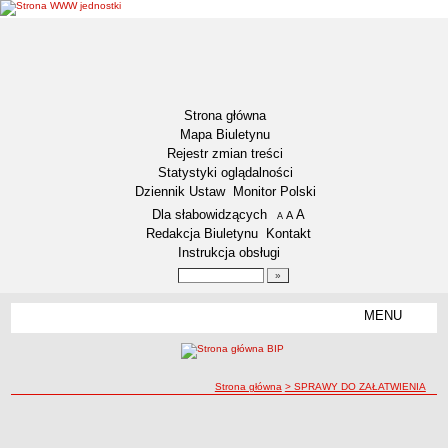
Strona główna
Mapa Biuletynu
Rejestr zmian treści
Statystyki oglądalności
Dziennik Ustaw
Monitor Polski
Menu dodatkowe
Dla słabowidzących
A
powiększ czcionkę
A
standardowy rozmiar czcionki
A
pomniejsz czcionkę
Redakcja Biuletynu
Kontakt
Instrukcja obsługi
Wyszukiwarka artykułów
Szukaj
MENU
Menu
DOSTĘPNOŚĆ CYFROWA
Deklaracja dostępności
ścieżka nawigacji
Strona główna
> SPRAWY DO ZAŁATWIENIA
Koordynator ds. dostępności
Raport o stanie zapewniania dostępności
SPRAWY DO ZAŁATWIENIA
SPRAWY DO ZAŁATWIENIA
Plan działania na rzecz poprawy zapewnienia dostępności