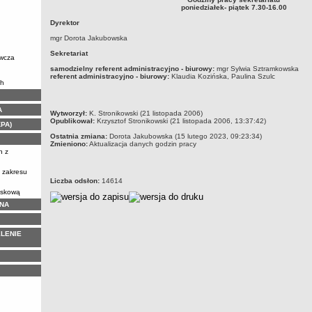
poniedziałek- piątek 7.30-16.00
Dyrektor
mgr Dorota Jakubowska
Sekretariat
awcza
samodzielny referent administracyjno - biurowy:
mgr Sylwia Sztramkowska
referent administracyjno - biurowy:
Klaudia Kozińska, Paulina Szulc
ch
A
metryczka
Wytworzył:
K. Stronikowski (21 listopada 2006)
Opublikował:
Krzysztof Stronikowski (21 listopada 2006, 13:37:42)
KPA)
Ostatnia zmiana:
Dorota Jakubowska (15 lutego 2023, 09:23:34)
Zmieniono:
Aktualizacja danych godzin pracy
h z
z zakresu
Liczba odsłon:
14614
iskową
NA
LENIE