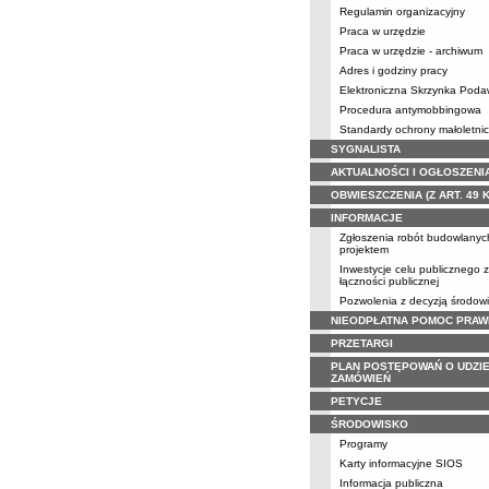
Regulamin organizacyjny
Praca w urzędzie
Praca w urzędzie - archiwum
Adres i godziny pracy
Elektroniczna Skrzynka Pod
Procedura antymobbingowa
Standardy ochrony małoletni
SYGNALISTA
AKTUALNOŚCI I OGŁOSZENI
OBWIESZCZENIA (Z ART. 49 
INFORMACJE
Zgłoszenia robót budowlanyc
projektem
Inwestycje celu publicznego 
łączności publicznej
Pozwolenia z decyzją środow
NIEODPŁATNA POMOC PRAW
PRZETARGI
PLAN POSTĘPOWAŃ O UDZIE
ZAMÓWIEŃ
PETYCJE
ŚRODOWISKO
Programy
Karty informacyjne SIOS
Informacja publiczna