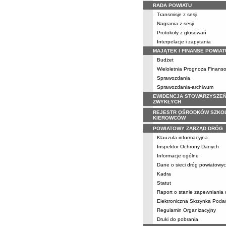
RADA POWIATU
Transmisje z sesji
Nagrania z sesji
Protokoły z głosowań
Interpelacje i zapytania
MAJĄTEK I FINANSE POWIAT
Budżet
Wieloletnia Prognoza Finans
Sprawozdania
Sprawozdania-archiwum
EWIDENCJA STOWARZYSZE
ZWYKŁYCH
REJESTR OŚRODKÓW SZKO
KIEROWCÓW
POWIATOWY ZARZĄD DRÓG
Klauzula informacyjna
Inspektor Ochrony Danych
Informacje ogólne
Dane o sieci dróg powiatowy
Kadra
Statut
Raport o stanie zapewniania
Elektroniczna Skrzynka Pod
Regulamin Organizacyjny
Druki do pobrania