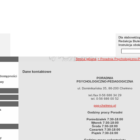
Powiat 
Menu dodatko
Dla słabowidz
Redakcja Biul
Instrukcja obsł
Wyszukiwarka 
Szukaj
ścieżka nawigacji
Strona główna
> Poradnia Psychologiczno-
Dane kontaktowe
 dostępności
PORADNIA
PSYCHOLOGICZNO-PEDAGOGICZNA
awy
ul. Dominikańska 35, 86-200 Chełmno
tel./fax 0-56 686 34 29
tel. 0-56 686 00 52
ppp-chelmno.pl
a
Godziny pracy Poradni
Poniedziałek 7:30-18:00
Wtorek 7:30-18:00
Środa 7:30-18:00
Czwartek 7:30-18:00
Piątek 7:30-16:00
y
Godziny pracy sekretariatu