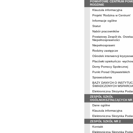
POWIATOWE CENTRUM POM
RODZINIE
Klauzula informacyjna
Projekt 'Rodzina w Centrum'
Informacje ogólne
Statut
Nabór pracowników
Powiatowy Zespół ds. Orzeka
Niepełnosprawności
Niepełnosprawni
Rodziny zastępcze
Ośrodek interwencji kryzysow
Placówki opiekuńczo -wycho
Domy Pomocy Społecznej
Punkt Porad Obywatelskich
Sprawozdania
BAZY DANYCH O INSTYTUC
ŚWIADCZONYCH WSPARCI
Elektroniczna Skrzynka Pod
ZESPÓŁ SZKÓŁ
OGÓLNOKSZTAŁCĄCYCH NR 
Dane ogólne
Klauzula informacyjna
Elektroniczna Skrzynka Pod
ZESPÓŁ SZKÓŁ NR 2
Kontakt
Elektroniczna Skrzynka Pod