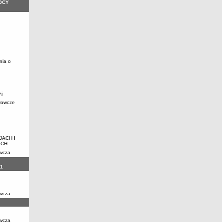
OCY
nia o
ej
wawcze
JACH I
ACH
awcza
1
awcza
awcza