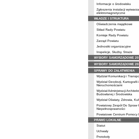
Informacje o środowisku
Zgłoszenia instalacji wytwarz
elektromagnetyczne
WŁADZE I STRUKTURA
Oświadczenia majątkowe
Skład Rady Powiatu
Komisje Rady Powiatu
Zarząd Powiatu
Jednostki organizacyjne
Inspekcje, Służby, Straże
WYBORY SAMORZĄDOWE 20
WYBORY SAMORZĄDOWE 20
SPRAWY DO ZAŁATWIENIA
Wydział Komunikacji i Transpo
Wydział Geodezji, Kartografii
Nieruchomościami
Wydział Administracji Architek
Budowlanej i Środowiska
Wydział Oświaty, Zdrowia, Kul
Powiatowy Zespół Do Spraw 
Niepełnosprawności
Powiatowe Centrum Pomocy 
PRAWO LOKALNE
Statut
Uchwały
Protokoły