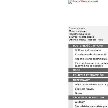
Strona główna
Mapa Biuletynu
Rejestr zmian treści
Statystyki oglądalności
Dziennik Ustaw
Monitor Polski
DOSTĘPNOŚĆ CYFROWA
Menu
Deklaracja dostępności
Koordynator ds. dostępności
Raport o stanie zapewniania
Plan działania na rzecz popr
zapewnienia dostępności
RODO
POLITYKA PRYWATNOŚCI
NASZ POWIAT
Dane podstawowe i lokalizacj
Strategia rozwoju
Gminy
STAROSTWO POWIATOWE
Wydziały
Samodzielne stanowiska prac