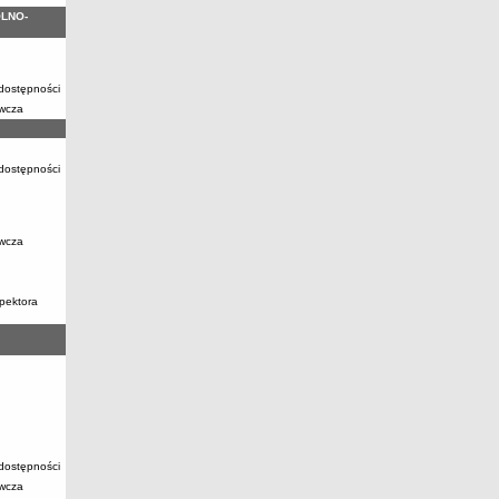
LNO-
 dostępności
awcza
 dostępności
awcza
pektora
 dostępności
awcza