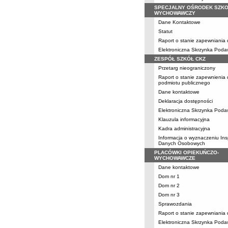
SPECJALNY OŚRODEK SZKO
WYCHOWAWCZY
Dane Kontaktowe
Statut
Raport o stanie zapewniania
Elektroniczna Skrzynka Pod
ZESPÓŁ SZKÓŁ CKZ
Przetarg nieograniczony
Raport o stanie zapewnienia
podmiotu publicznego
Dane kontaktowe
Deklaracja dostępności
Elektroniczna Skrzynka Pod
Klauzula informacyjna
Kadra administracyjna
Informacja o wyznaczeniu Ins
Danych Osobowych
PLACÓWKI OPIEKUŃCZO-
WYCHOWAWCZE
Dane kontaktowe
Dom nr 1
Dom nr 2
Dom nr 3
Sprawozdania
Raport o stanie zapewniania
Elektroniczna Skrzynka Pod