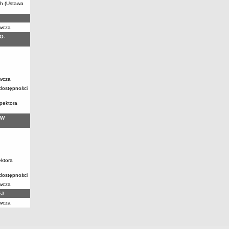
ch (Ustawa
awcza
O-
awcza
 dostępności
pektora
 W
ektora
 dostępności
awcza
EJ
awcza