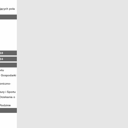
ających pola
18
24
rtu
 i Gospodarki
toniczno-
tury i Sportu
Orzekania o
Rodzinie