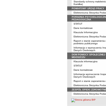
Standardy ochrony małoletni
Kamilka)
POWIATOWY URZĄD PRACY
Elektroniczna Skrzynka Pod
PORADNIA PSYCHOLOGICZN
PEDAGOGICZNA
STATUT
Dane kontaktowe
Klauzula Informacyjna
Elektroniczna Skrzynka Pod
Raport o stanie zapewnienia
podmiotu publicznego
Informacja o wyznaczeniu Ins
Danych Osobowych
DOM POMOCY SPOŁECZNEJ
MGOSZCZU
Klauzula informacyjna
STATUT
Dane kontaktowe
Informacja wyznaczenie Insp
Danych Osobowych
Raport o stanie zapewnienia
Elektroniczna Skrzynka Pod
ZESPÓŁ OPIEKI ZDROWOTN
Elektroniczna Skrzynka Pod