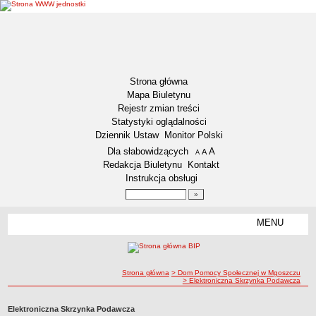
Strona główna
Mapa Biuletynu
Rejestr zmian treści
Statystyki oglądalności
Dziennik Ustaw
Monitor Polski
Menu dodatkowe
Dla słabowidzących
A
powiększ czcionkę
A
standardowy rozmiar czcionki
A
pomniejsz czcionkę
Redakcja Biuletynu
Kontakt
Instrukcja obsługi
Wyszukiwarka artykułów
Szukaj
MENU
Menu
DOSTĘPNOŚĆ CYFROWA
Deklaracja dostępności
ścieżka nawigacji
Strona główna
> Dom Pomocy Społecznej w Mgoszczu
Koordynator ds. dostępności
> Elektroniczna Skrzynka Podawcza
Raport o stanie zapewniania dostępności
Elektroniczna Skrzynka Podawcza
Plan działania na rzecz poprawy zapewnienia dostępności