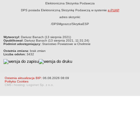
Elektroniczna Skrzynka Podawcza
RODO
DPS posiada Elektroniczną Skrzynkę Podawczą w systemie
e-PUAP
POLITYKA PRYWATNOŚCI
adres skrzynki:
NASZ POWIAT
/DPSMgoszcz/SkrytkaESP
Dane podstawowe i lokalizacja
Strategia rozwoju
metryczka
Wytworzył:
Dariusz Banach (13 sierpnia 2021)
Gminy
Opublikował:
Dariusz Banach (13 sierpnia 2021, 11:31:24)
Podmiot udostępniający:
Starostwo Powiatowe w Chełmnie
STAROSTWO POWIATOWE
Ostatnia zmiana:
brak zmian
Wydziały
Liczba odsłon:
3432
Samodzielne stanowiska pracy
Regulamin organizacyjny
Ostatnia aktualizacja BIP:
06.08.2026 08:09
Praca w urzędzie
Polityka Cookies
CMS i hosting: Logonet Sp. z o.o.
Praca w urzędzie - archiwum
Adres i godziny pracy
Elektroniczna Skrzynka Podawcza
Procedura antymobbingowa
Standardy ochrony małoletnich
SYGNALISTA
AKTUALNOŚCI I OGŁOSZENIA
OBWIESZCZENIA (Z ART. 49 KPA)