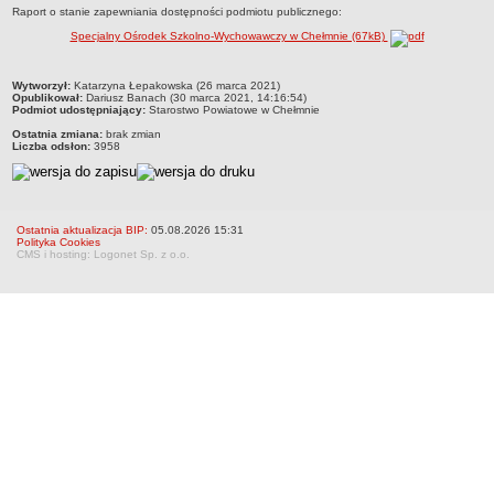
Raport o stanie zapewniania dostępności podmiotu publicznego:
RODO
Specjalny Ośrodek Szkolno-Wychowawczy w Chełmnie (67kB)
POLITYKA PRYWATNOŚCI
NASZ POWIAT
metryczka
Dane podstawowe i lokalizacja
Wytworzył:
Katarzyna Łepakowska (26 marca 2021)
Opublikował:
Dariusz Banach (30 marca 2021, 14:16:54)
Podmiot udostępniający:
Starostwo Powiatowe w Chełmnie
Strategia rozwoju
Ostatnia zmiana:
brak zmian
Gminy
Liczba odsłon:
3958
STAROSTWO POWIATOWE
Wydziały
Samodzielne stanowiska pracy
Ostatnia aktualizacja BIP:
05.08.2026 15:31
Polityka Cookies
Regulamin organizacyjny
CMS i hosting: Logonet Sp. z o.o.
Praca w urzędzie
Praca w urzędzie - archiwum
Adres i godziny pracy
Elektroniczna Skrzynka Podawcza
Procedura antymobbingowa
Standardy ochrony małoletnich
SYGNALISTA
AKTUALNOŚCI I OGŁOSZENIA
OBWIESZCZENIA (Z ART. 49 KPA)