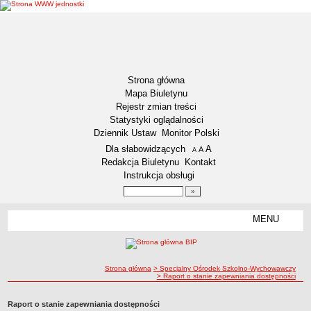
Strona główna
Mapa Biuletynu
Rejestr zmian treści
Statystyki oglądalności
Dziennik Ustaw
Monitor Polski
Menu dodatkowe
Dla słabowidzących
A
powiększ czcionkę
A
standardowy rozmiar czcionki
A
pomniejsz czcionkę
Redakcja Biuletynu
Kontakt
Instrukcja obsługi
Wyszukiwarka artykułów
Szukaj
MENU
Menu
DOSTĘPNOŚĆ CYFROWA
Deklaracja dostępności
ścieżka nawigacji
Strona główna
> Specjalny Ośrodek Szkolno-Wychowawczy
Koordynator ds. dostępności
> Raport o stanie zapewniania dostępności
Raport o stanie zapewniania dostępności
Raport o stanie zapewniania dostępności
Plan działania na rzecz poprawy zapewnienia dostępności