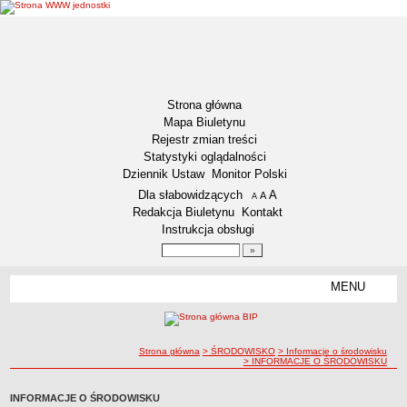
Strona główna
Mapa Biuletynu
Rejestr zmian treści
Statystyki oglądalności
Dziennik Ustaw
Monitor Polski
Menu dodatkowe
Dla słabowidzących
A
powiększ czcionkę
A
standardowy rozmiar czcionki
A
pomniejsz czcionkę
Redakcja Biuletynu
Kontakt
Instrukcja obsługi
Wyszukiwarka artykułów
Szukaj
MENU
Menu
DOSTĘPNOŚĆ CYFROWA
Deklaracja dostępności
ścieżka nawigacji
Strona główna
> ŚRODOWISKO
> Informacje o środowisku
Koordynator ds. dostępności
> INFORMACJE O ŚRODOWISKU
Raport o stanie zapewniania dostępności
INFORMACJE O ŚRODOWISKU
Plan działania na rzecz poprawy zapewnienia dostępności