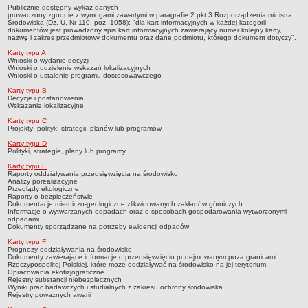
Publicznie dostępny wykaz danych
RODO
prowadzony zgodnie z wymogami zawartymi w paragrafie 2 pkt 3 Rozporządzenia ministra
Środowiska (Dz. U. Nr 110, poz. 1058): "dla kart informacyjnych w każdej kategorii
POLITYKA PRYWATNOŚCI
dokumentów jest prowadzony spis kart informacyjnych zawierający numer kolejny karty,
nazwę i zakres przedmiotowy dokumentu oraz dane podmiotu, którego dokument dotyczy".
NASZ POWIAT
Karty typu A
Dane podstawowe i lokalizacja
Wnioski o wydanie decyzji
Wnioski o udzielenie wskazań lokalizacyjnych
Strategia rozwoju
Wnioski o ustalenie programu dostosowawczego
Gminy
Karty typu B
Decyzje i postanowienia
STAROSTWO POWIATOWE
Wskazania lokalizacyjne
Wydziały
Karty typu C
Projekty: polityk, strategii, planów lub programów
Samodzielne stanowiska pracy
Karty typu D
Polityki, strategie, plany lub programy
Regulamin organizacyjny
Karty typu E
Praca w urzędzie
Raporty oddziaływania przedsięwzięcia na środowisko
Analizy porealizacyjne
Przeglądy ekologiczne
Praca w urzędzie - archiwum
Raporty o bezpieczeństwie
Dokumentacje mierniczo-geologiczne zlikwidowanych zakładów górniczych
Adres i godziny pracy
Informacje o wytwarzanych odpadach oraz o sposobach gospodarowania wytworzonymi
odpadami
Elektroniczna Skrzynka Podawcza
Dokumenty sporządzane na potrzeby ewidencji odpadów
Karty typu F
Procedura antymobbingowa
Prognozy oddziaływania na środowisko
Dokumenty zawierające informacje o przedsięwzięciu podejmowanym poza granicami
Standardy ochrony małoletnich
Rzeczypospolitej Polskiej, które może oddziaływać na środowisko na jej terytorium
Opracowania ekofizjograficzne
SYGNALISTA
Rejestry substancji niebezpiecznych
Wyniki prac badawczych i studialnych z zakresu ochrony środowiska
AKTUALNOŚCI I OGŁOSZENIA
Rejestry poważnych awarii
OBWIESZCZENIA (Z ART. 49 KPA)