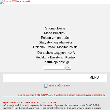
Strona główna
Mapa Biuletynu
Rejestr zmian treści
Statystyki oglądalności
Dziennik Ustaw
Monitor Polski
Menu dodatkowe
Dla słabowidzących
A
powiększ czcionkę
A
standardowy rozmiar czcionki
A
pomniejsz czcionkę
Redakcja Biuletynu
Kontakt
Instrukcja obsługi
Wyszukiwarka artykułów
Szukaj
MENU
Menu
DOSTĘPNOŚĆ CYFROWA
Deklaracja dostępności
ścieżka nawigacji
Strona główna
> INFORMACJE
> Zgłoszenia robót budowlanych z projektem
Koordynator ds. dostępności
Raport o stanie zapewniania dostępności
Zgłoszenia robót budowlanych z projektem
Zgłoszenie znak: AABS.A.6743.2.72.2026.JB
Zgłoszenia robót budowlanych z projektem
Informacja o dokonaniu zgłoszenia budowy: Zgłoszenia dokonano dnia 04.08.2026r.
Inwestor: Pan Edward Makowski Przedmiot zgłoszenia: budowa wewnętrznej instalacji
Plan działania na rzecz poprawy zapewnienia dostępności