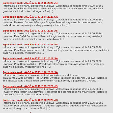
Protokoły z głosowań
Zgłoszenie znak: AABŚ.A.6743.2.45.2026.JB
Informacja o dokonaniu zgłoszenia budowy: Zgłoszenia dokonano dnia 09.06.2026r.
Inwestor: Pani Iwona Żurawska Przedmiot zgłoszenia: budowa wewnętrznej instalacji
Interpelacje i zapytania
gazowej dla lokalu mieszkalnego nr 2 w [...]
MAJĄTEK I FINANSE POWIATU
Zgłoszenie znak: AABŚ.A.6743.2.44.2026.SA
Informacja o dokonaniu zgłoszenia budowy: Zgłoszenia dokonano dnia 02.06.2026r.
Budżet
Inwestor: Państwo Janusz i Grażyna SprychaPrzedmiot zgłoszenia: przebudowa oraz
rozbudowa wewnętrznej instalacji gazowej w budynku [...]
Wieloletnia Prognoza Finansowa
Zgłoszenie znak: AABŚ.A.6743.2.43.2026.AS
Informacja o dokonaniu zgłoszenia budowy: Zgłoszenia dokonano dnia 02.06.2026r.
Sprawozdania
Inwestor: Pan Rafał DobrowolskiPrzedmiot zgłoszenia: budowa wewnętrznej instalacji
gazowej dla lokalu mieszkalnego nr 3 w budynku [...]
Sprawozdania-archiwum
Zgłoszenie znak: AABŚ.A.6743.2.42.2026.AS
EWIDENCJA STOWARZYSZEŃ ZWYKŁYCH
Informacja o dokonaniu zgłoszenia budowy: Zgłoszenia dokonano dnia 29.05.2026r.
Inwestor: Pani Małgorzata Latuszek Przedmiot zgłoszenia: budowa wewnętrznej instalacji
REJESTR OŚRODKÓW SZKOLENIA KIEROWCÓW
gazowej dla lokalu mieszkalnego [...]
POWIATOWY ZARZĄD DRÓG
Zgłoszenie znak: AABŚ.A.6743.2.41.2026.SA
Informacja o dokonaniu zgłoszenia budowy: Zgłoszenia dokonano dnia 29.05.2026r.
Klauzula informacyjna
Inwestor: Pani Danuta Alaba Przedmiot zgłoszenia: rozbudowa wewnętrznej instalacji
gazowej dla lokalu mieszkalnego nr 1 [...]
Inspektor Ochrony Danych
Zgłoszenie znak: AABŚ.A.6743.2.40.2026.SA
Informacje ogólne
Informacja o dokonaniu zgłoszenia budowy:Zgłoszenia dokonano
dnia 21.05.2026r.Inwestor: Pan Andrzej OwczarzPrzedmiot zgłoszenia: Budowa instalacji
zbiornikowej gazu z naziemnym zbiornikiem na gaz płynny o pojemności 2700l [...]
Dane o sieci dróg powiatowych
Zgłoszenie znak: AABŚ.A.6743.2.39.2026.JB
Kadra
Informacja o dokonaniu zgłoszenia budowy: Zgłoszenia dokonano dnia 21.05.2026r.
Inwestor: Pan Marcin Gruszczyński Przedmiot zgłoszenia: budowa wewnętrznej instalacji
gazowej dla lokalu mieszkalnego nr 10 [...]
Statut
Zgłoszenie znak: AABŚ.A.6743.2.38.2026.AS
Raport o stanie zapewniania dostępności
Informacja o dokonaniu zgłoszenia budowy: Zgłoszenia dokonano dnia 21.05.2026r.
Inwestor: Pan Łukasz Wittkowski Przedmiot zgłoszenia: budowa budynku mieszkalnego
Elektroniczna Skrzynka Podawcza
jednorodzinnego, na działce nr 78/4, [...]