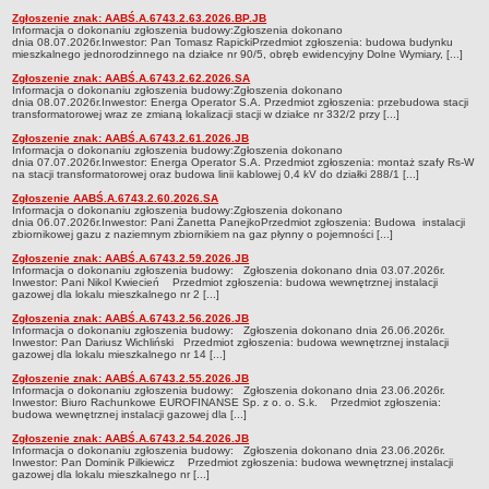
Zgłoszenie znak: AABŚ.A.6743.2.63.2026.BP.JB
INFORMACJE
Informacja o dokonaniu zgłoszenia budowy:Zgłoszenia dokonano
dnia 08.07.2026r.Inwestor: Pan Tomasz RapickiPrzedmiot zgłoszenia: budowa budynku
Zgłoszenia robót budowlanych z projektem
mieszkalnego jednorodzinnego na działce nr 90/5, obręb ewidencyjny Dolne Wymiary, [...]
Inwestycje celu publicznego z zakresu łączności publicznej
Zgłoszenie znak: AABŚ.A.6743.2.62.2026.SA
Informacja o dokonaniu zgłoszenia budowy:Zgłoszenia dokonano
Pozwolenia z decyzją środowiskową
dnia 08.07.2026r.Inwestor: Energa Operator S.A. Przedmiot zgłoszenia: przebudowa stacji
transformatorowej wraz ze zmianą lokalizacji stacji w działce nr 332/2 przy [...]
NIEODPŁATNA POMOC PRAWNA
Zgłoszenie znak: AABŚ.A.6743.2.61.2026.JB
Informacja o dokonaniu zgłoszenia budowy:Zgłoszenia dokonano
PRZETARGI
dnia 07.07.2026r.Inwestor: Energa Operator S.A. Przedmiot zgłoszenia: montaż szafy Rs-W
PLAN POSTĘPOWAŃ O UDZIELENIE ZAMÓWIEŃ
na stacji transformatorowej oraz budowa linii kablowej 0,4 kV do działki 288/1 [...]
PETYCJE
Zgłoszenie AABŚ.A.6743.2.60.2026.SA
Informacja o dokonaniu zgłoszenia budowy:Zgłoszenia dokonano
ŚRODOWISKO
dnia 06.07.2026r.Inwestor: Pani Żanetta PanejkoPrzedmiot zgłoszenia: Budowa instalacji
zbiornikowej gazu z naziemnym zbiornikiem na gaz płynny o pojemności [...]
Programy
Zgłoszenie znak: AABŚ.A.6743.2.59.2026.JB
Karty informacyjne SIOS
Informacja o dokonaniu zgłoszenia budowy: Zgłoszenia dokonano dnia 03.07.2026r.
Inwestor: Pani Nikol Kwiecień Przedmiot zgłoszenia: budowa wewnętrznej instalacji
gazowej dla lokalu mieszkalnego nr 2 [...]
Informacja publiczna
Zgłoszenia znak: AABŚ.A.6743.2.56.2026.JB
Informacje o środowisku
Informacja o dokonaniu zgłoszenia budowy: Zgłoszenia dokonano dnia 26.06.2026r.
Inwestor: Pan Dariusz Wichliński Przedmiot zgłoszenia: budowa wewnętrznej instalacji
gazowej dla lokalu mieszkalnego nr 14 [...]
Zgłoszenia instalacji wytwarzających pola elektromagnetyczne
Zgłoszenie znak: AABŚ.A.6743.2.55.2026.JB
WŁADZE I STRUKTURA
Informacja o dokonaniu zgłoszenia budowy: Zgłoszenia dokonano dnia 23.06.2026r.
Inwestor: Biuro Rachunkowe EUROFINANSE Sp. z o. o. S.k. Przedmiot zgłoszenia:
Oświadczenia majątkowe
budowa wewnętrznej instalacji gazowej dla [...]
Skład Rady Powiatu
Zgłoszenie znak: AABŚ.A.6743.2.54.2026.JB
Informacja o dokonaniu zgłoszenia budowy: Zgłoszenia dokonano dnia 23.06.2026r.
Komisje Rady Powiatu
Inwestor: Pan Dominik Pilkiewicz Przedmiot zgłoszenia: budowa wewnętrznej instalacji
gazowej dla lokalu mieszkalnego nr [...]