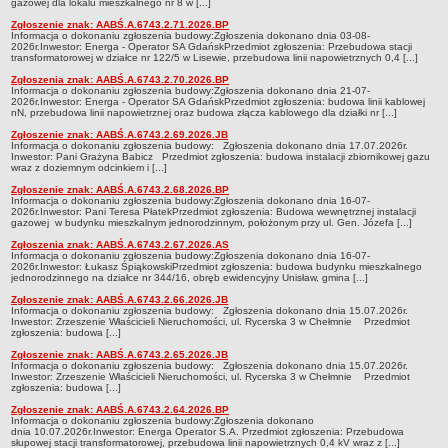
gazowej dla lokalu mieszkalnego nr 8 w [...]
RODO
Zgłoszenie znak: AABŚ.A.6743.2.71.2026.BP
Informacja o dokonaniu zgłoszenia budowy:Zgłoszenia dokonano dnia 03-08-
POLITYKA PRYWATNOŚCI
2026r.Inwestor: Energa - Operator SA GdańskPrzedmiot zgłoszenia: Przebudowa stacji
transformatorowej w działce nr 122/5 w Lisewie, przebudowa linii napowietrznych 0,4 [...]
NASZ POWIAT
Dane podstawowe i lokalizacja
Zgłoszenia znak: AABŚ.A.6743.2.70.2026.BP
Informacja o dokonaniu zgłoszenia budowy:Zgłoszenia dokonano dnia 21-07-
2026r.Inwestor: Energa - Operator SA GdańskPrzedmiot zgłoszenia: budowa linii kablowej
Strategia rozwoju
nN, przebudowa linii napowietrznej oraz budowa złącza kablowego dla działki nr [...]
Gminy
Zgłoszenie znak: AABŚ.A.6743.2.69.2026.JB
Informacja o dokonaniu zgłoszenia budowy: Zgłoszenia dokonano dnia 17.07.2026r.
STAROSTWO POWIATOWE
Inwestor: Pani Grażyna Babicz Przedmiot zgłoszenia: budowa instalacji zbiornikowej gazu
wraz z doziemnym odcinkiem i [...]
Wydziały
Zgłoszenie znak: AABŚ.A.6743.2.68.2026.BP
Samodzielne stanowiska pracy
Informacja o dokonaniu zgłoszenia budowy:Zgłoszenia dokonano dnia 16-07-
2026r.Inwestor: Pani Teresa PłatekPrzedmiot zgłoszenia: Budowa wewnętrznej instalacji
gazowej w budynku mieszkalnym jednorodzinnym, położonym przy ul. Gen. Józefa [...]
Regulamin organizacyjny
Zgłoszenia znak: AABŚ.A.6743.2.67.2026.AS
Praca w urzędzie
Informacja o dokonaniu zgłoszenia budowy:Zgłoszenia dokonano dnia 16-07-
2026r.Inwestor: Łukasz ŚpiąkowskiPrzedmiot zgłoszenia: budowa budynku mieszkalnego
jednorodzinnego na działce nr 344/16, obręb ewidencyjny Unisław, gmina [...]
Praca w urzędzie - archiwum
Zgłoszenie znak: AABŚ.A.6743.2.66.2026.JB
Adres i godziny pracy
Informacja o dokonaniu zgłoszenia budowy: Zgłoszenia dokonano dnia 15.07.2026r.
Inwestor: Zrzeszenie Właścicieli Nieruchomości, ul. Rycerska 3 w Chełmnie Przedmiot
Elektroniczna Skrzynka Podawcza
zgłoszenia: budowa [...]
Zgłoszenie znak: AABŚ.A.6743.2.65.2026.JB
Procedura antymobbingowa
Informacja o dokonaniu zgłoszenia budowy: Zgłoszenia dokonano dnia 15.07.2026r.
Inwestor: Zrzeszenie Właścicieli Nieruchomości, ul. Rycerska 3 w Chełmnie Przedmiot
Standardy ochrony małoletnich
zgłoszenia: budowa [...]
SYGNALISTA
Zgłoszenie znak: AABŚ.A.6743.2.64.2026.BP
Informacja o dokonaniu zgłoszenia budowy:Zgłoszenia dokonano
AKTUALNOŚCI I OGŁOSZENIA
dnia 10.07.2026r.Inwestor: Energa Operator S.A. Przedmiot zgłoszenia: Przebudowa
słupowej stacji transformatorowej, przebudowa linii napowietrznych 0,4 kV wraz z [...]
OBWIESZCZENIA (Z ART. 49 KPA)