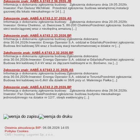
Zgłoszenie znak: AABŚ.A.6743.2.36.2026.JB
Regulamin Organizacyjny
Informacja o dokonaniu zgłoszenia budowy: Zgłoszenia dokonano dnia 19.05.2026r.
Inwestor: Pan Dariusz Wichliński Przedmiot zgłoszenia: budowa wewnętrznej instalacji
Druki do pobrania
gazowej dla lokalu mieszkalnego nr 14 [...]
POWIATOWE CENTRUM POMOCY RODZINIE
Zgłoszenie znak: AABŚ.A.6743.2.37.2026.AS
Informacja o dokonaniu zgłoszenia budowy: Zgłoszenia dokonano dnia 20.05.2026r.
Klauzula informacyjna
Inwestor: Gmina Chełmno, ul. Dworcowa 5, 86-200 ChełmnoPrzedmiot zgłoszenia: budowa
sieci wodociągowej wraz z niezbędną armaturą [...]
Projekt 'Rodzina w Centrum'
Zgłoszenie znak: AABŚ.A.6743.2.33.2026.BP
Informacja o dokonaniu zgłoszenia budowy:Zgłoszenia dokonano
Informacje ogólne
dnia 30.04.2026r.Inwestor: Energa Operator S.A. oddział w GdańskuPrzedmiot zgłoszenia:
Budowa linii kablowej SN wraz z budową stacji transformatorowej w działce nr [...]
Statut
Zgło9szenie znak: AABŚ.A.6743.2.32.2026.BP
Nabór pracowników
Informacja o dokonaniu zgłoszenia budowy:Zgłoszenia dokonano
dnia 30.04.2026r.Inwestor: Energa Operator S.A. oddział w GdańskuPrzedmiot zgłoszenia:
Budowa linii kablowej 0,4 kV wraz ze złączami kablowymi w m. Borówno. na [...]
Powiatowy Zespół ds. Orzekania o Niepełnosprawności
Zgłoszenie znak: AABŚ.A.67343.2.31.2026.AS
Niepełnosprawni
Informacja o dokonaniu zgłoszenia budowy:Zgłoszenia dokonano
dnia 30.04.2026r.Inwestor: Energa Operator S.A. oddział w ToruniuPrzedmiot zgłoszenia:
Budowa linii kablowej nn-0,4kV dla działki nr 36/6 przy ul. Walentego Fiałka [...]
Rodziny zastępcze
Zgłoszenie znak: AABŚ.A.6743.2.29.2026.BP
Ośrodek interwencji kryzysowej
Informacja o dokonaniu zgłoszenia budowy: Zgłoszenia dokonano dnia 28.04.2026r.
Inwestor: Pan Dariusz ŚwisPrzedmiot zgłoszenia: budowa budynku mieszkalnego
Placówki opiekuńczo -wychowawcze
jednorodzinnego na działce nr 12/7, obręb ewidencyjny [...]
Domy Pomocy Społecznej
Punkt Porad Obywatelskich
metryczka
Sprawozdania
Ostatnia aktualizacja BIP:
06.08.2026 14:05
BAZY DANYCH O INSTYTUCJACH I ŚWIADCZONYCH
Polityka Cookies
CMS i hosting: Logonet Sp. z o.o.
WSPARCIACH