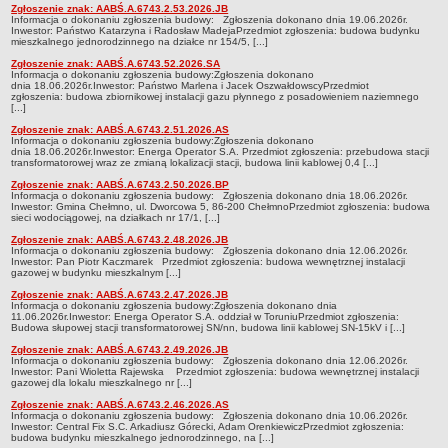
Zarząd Powiatu
Zgłoszenie znak: AABŚ.A.6743.2.53.2026.JB
Informacja o dokonaniu zgłoszenia budowy: Zgłoszenia dokonano dnia 19.06.2026r.
Jednostki organizacyjne
Inwestor: Państwo Katarzyna i Radosław MadejaPrzedmiot zgłoszenia: budowa budynku
mieszkalnego jednorodzinnego na działce nr 154/5, [...]
Inspekcje, Służby, Straże
Zgłoszenie znak: AABŚ.A.6743.52.2026.SA
Informacja o dokonaniu zgłoszenia budowy:Zgłoszenia dokonano
WYBORY SAMORZĄDOWE 2018
dnia 18.06.2026r.Inwestor: Państwo Marlena i Jacek OszwałdowscyPrzedmiot
WYBORY SAMORZĄDOWE 2024
zgłoszenia: budowa zbiornikowej instalacji gazu płynnego z posadowieniem naziemnego
[...]
SPRAWY DO ZAŁATWIENIA
Zgłoszenie znak: AABŚ.A.6743.2.51.2026.AS
Wydział Komunikacji i Transportu
Informacja o dokonaniu zgłoszenia budowy:Zgłoszenia dokonano
dnia 18.06.2026r.Inwestor: Energa Operator S.A. Przedmiot zgłoszenia: przebudowa stacji
transformatorowej wraz ze zmianą lokalizacji stacji, budowa linii kablowej 0,4 [...]
Wydział Geodezji, Kartografii i Gospodarki Nieruchomościami
Zgłoszenie znak: AABŚ.A.6743.2.50.2026.BP
Wydział Administracji Architektoniczno-Budowlanej i Środowiska
Informacja o dokonaniu zgłoszenia budowy: Zgłoszenia dokonano dnia 18.06.2026r.
Inwestor: Gmina Chełmno, ul. Dworcowa 5, 86-200 ChełmnoPrzedmiot zgłoszenia: budowa
Wydział Oświaty, Zdrowia, Kultury i Sportu
sieci wodociągowej, na działkach nr 17/1, [...]
Zgłoszenie znak: AABŚ.A.6743.2.48.2026.JB
Powiatowy Zespół Do Spraw Orzekania o Niepełnosprawności
Informacja o dokonaniu zgłoszenia budowy: Zgłoszenia dokonano dnia 12.06.2026r.
Inwestor: Pan Piotr Kaczmarek Przedmiot zgłoszenia: budowa wewnętrznej instalacji
Powiatowe Centrum Pomocy Rodzinie
gazowej w budynku mieszkalnym [...]
PRAWO LOKALNE
Zgłoszenie znak: AABŚ.A.6743.2.47.2026.JB
Informacja o dokonaniu zgłoszenia budowy:Zgłoszenia dokonano dnia
Statut
11.06.2026r.Inwestor: Energa Operator S.A. oddział w ToruniuPrzedmiot zgłoszenia:
Budowa słupowej stacji transformatorowej SN/nn, budowa linii kablowej SN-15kV i [...]
Uchwały
Zgłoszenie znak: AABŚ.A.6743.2.49.2026.JB
Informacja o dokonaniu zgłoszenia budowy: Zgłoszenia dokonano dnia 12.06.2026r.
Protokoły
Inwestor: Pani Wioletta Rajewska Przedmiot zgłoszenia: budowa wewnętrznej instalacji
gazowej dla lokalu mieszkalnego nr [...]
RADA POWIATU
Zgłoszenie znak: AABŚ.A.6743.2.46.2026.AS
Transmisje z sesji
Informacja o dokonaniu zgłoszenia budowy: Zgłoszenia dokonano dnia 10.06.2026r.
Inwestor: Central Fix S.C. Arkadiusz Górecki, Adam OrenkiewiczPrzedmiot zgłoszenia:
Nagrania z sesji
budowa budynku mieszkalnego jednorodzinnego, na [...]