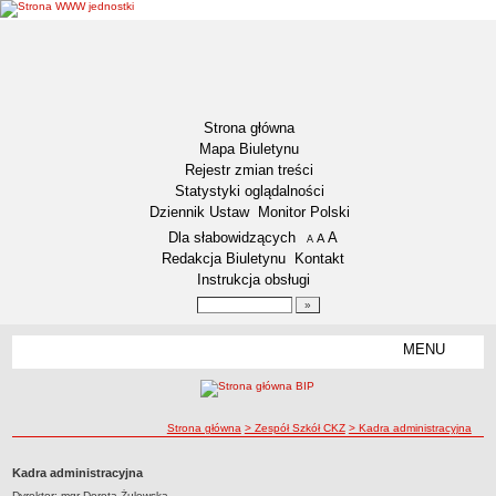
Strona główna
Mapa Biuletynu
Rejestr zmian treści
Statystyki oglądalności
Dziennik Ustaw
Monitor Polski
Menu dodatkowe
Dla słabowidzących
A
powiększ czcionkę
A
standardowy rozmiar czcionki
A
pomniejsz czcionkę
Redakcja Biuletynu
Kontakt
Instrukcja obsługi
Wyszukiwarka artykułów
Szukaj
MENU
Menu
DOSTĘPNOŚĆ CYFROWA
Deklaracja dostępności
ścieżka nawigacji
Strona główna
> Zespół Szkół CKZ
> Kadra administracyjna
Koordynator ds. dostępności
Raport o stanie zapewniania dostępności
Kadra administracyjna
Plan działania na rzecz poprawy zapewnienia dostępności
Dyrektor: mgr Dorota Żulewska