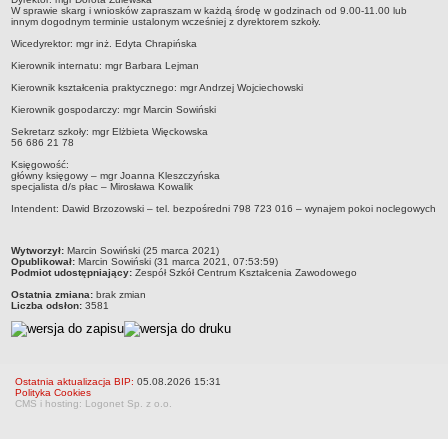
W sprawie skarg i wniosków zapraszam w każdą środę w godzinach od 9.00-11.00 lub
RODO
innym dogodnym terminie ustalonym wcześniej z dyrektorem szkoły.
POLITYKA PRYWATNOŚCI
Wicedyrektor: mgr inż. Edyta Chrapińska
NASZ POWIAT
Kierownik internatu: mgr Barbara Lejman
Dane podstawowe i lokalizacja
Kierownik kształcenia praktycznego: mgr Andrzej Wojciechowski
Strategia rozwoju
Kierownik gospodarczy: mgr Marcin Sowiński
Gminy
Sekretarz szkoły: mgr Elżbieta Więckowska
56 686 21 78
STAROSTWO POWIATOWE
Księgowość:
Wydziały
główny księgowy – mgr Joanna Kleszczyńska
specjalista d/s płac – Mirosława Kowalik
Samodzielne stanowiska pracy
Intendent: Dawid Brzozowski – tel. bezpośredni 798 723 016 – wynajem pokoi noclegowych
Regulamin organizacyjny
metryczka
Wytworzył:
Marcin Sowiński (25 marca 2021)
Praca w urzędzie
Opublikował:
Marcin Sowiński (31 marca 2021, 07:53:59)
Podmiot udostępniający:
Zespół Szkół Centrum Kształcenia Zawodowego
Praca w urzędzie - archiwum
Ostatnia zmiana:
brak zmian
Adres i godziny pracy
Liczba odsłon:
3581
Elektroniczna Skrzynka Podawcza
Procedura antymobbingowa
Standardy ochrony małoletnich
Ostatnia aktualizacja BIP:
05.08.2026 15:31
Polityka Cookies
CMS i hosting: Logonet Sp. z o.o.
SYGNALISTA
AKTUALNOŚCI I OGŁOSZENIA
OBWIESZCZENIA (Z ART. 49 KPA)