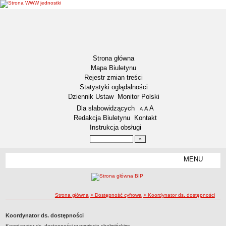
Strona główna
Mapa Biuletynu
Rejestr zmian treści
Statystyki oglądalności
Dziennik Ustaw
Monitor Polski
Menu dodatkowe
Dla słabowidzących
A
powiększ czcionkę
A
standardowy rozmiar czcionki
A
pomniejsz czcionkę
Redakcja Biuletynu
Kontakt
Instrukcja obsługi
Wyszukiwarka artykułów
Szukaj
MENU
Menu
DOSTĘPNOŚĆ CYFROWA
Deklaracja dostępności
ścieżka nawigacji
Strona główna
> Dostępność cyfrowa
> Koordynator ds. dostępności
Koordynator ds. dostępności
Raport o stanie zapewniania dostępności
Koordynator ds. dostępności
Plan działania na rzecz poprawy zapewnienia dostępności
Koordynator ds. dostępności w powiecie chełmińskim: