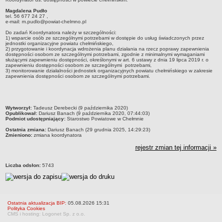
RODO
Magdalena Pudło
tel. 56 677 24 27 ,
POLITYKA PRYWATNOŚCI
e-mail: m.pudlo@powiat-chelmno.pl
NASZ POWIAT
Do zadań Koordynatora należy w szczególności:
1) wsparcie osób ze szczególnymi potrzebami w dostępie do usług świadczonych przez
Dane podstawowe i lokalizacja
jednostki organizacyjne powiatu chełmińskiego,
2) przygotowanie i koordynacja wdrożenia planu działania na rzecz poprawy zapewnienia
Strategia rozwoju
dostępności osobom ze szczególnymi potrzebami, zgodnie z minimalnymi wymaganiami
służącymi zapewnieniu dostępności, określonymi w art. 6 ustawy z dnia 19 lipca 2019 r. o
Gminy
zapewnieniu dostępności osobom ze szczególnymi potrzebami,
3) monitorowanie działalności jednostek organizacyjnych powiatu chełmińskiego w zakresie
STAROSTWO POWIATOWE
zapewnienia dostępności osobom ze szczególnymi potrzebami.
Wydziały
Samodzielne stanowiska pracy
metryczka
Wytworzył:
Tadeusz Derebecki (9 października 2020)
Regulamin organizacyjny
Opublikował:
Dariusz Banach (9 października 2020, 07:44:03)
Podmiot udostępniający:
Starostwo Powiatowe w Chełmnie
Praca w urzędzie
Ostatnia zmiana:
Dariusz Banach (29 grudnia 2025, 14:29:23)
Zmieniono:
zmiana koordynatora
Praca w urzędzie - archiwum
rejestr zmian tej informacji »
Adres i godziny pracy
Elektroniczna Skrzynka Podawcza
Liczba odsłon:
5743
Procedura antymobbingowa
Standardy ochrony małoletnich
SYGNALISTA
Ostatnia aktualizacja BIP:
05.08.2026 15:31
Polityka Cookies
AKTUALNOŚCI I OGŁOSZENIA
CMS i hosting: Logonet Sp. z o.o.
OBWIESZCZENIA (Z ART. 49 KPA)