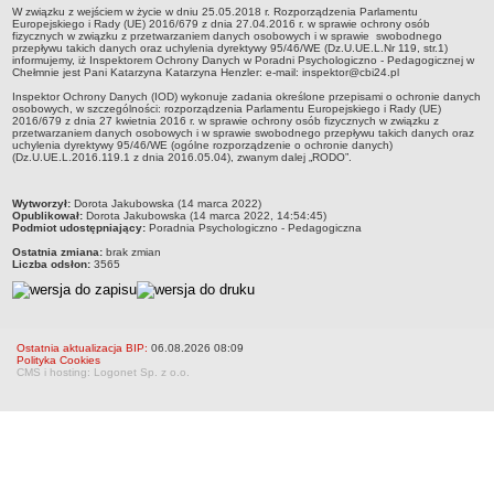
W związku z wejściem w życie w dniu 25.05.2018 r. Rozporządzenia Parlamentu
RODO
Europejskiego i Rady (UE) 2016/679 z dnia 27.04.2016 r. w sprawie ochrony osób
fizycznych w związku z przetwarzaniem danych osobowych i w sprawie swobodnego
POLITYKA PRYWATNOŚCI
przepływu takich danych oraz uchylenia dyrektywy 95/46/WE (Dz.U.UE.L.Nr 119, str.1)
informujemy, iż Inspektorem Ochrony Danych w Poradni Psychologiczno - Pedagogicznej w
NASZ POWIAT
Chełmnie jest Pani Katarzyna Katarzyna Henzler: e-mail: inspektor@cbi24.pl
Dane podstawowe i lokalizacja
Inspektor Ochrony Danych (IOD) wykonuje zadania określone przepisami o ochronie danych
osobowych, w szczególności: rozporządzenia Parlamentu Europejskiego i Rady (UE)
Strategia rozwoju
2016/679 z dnia 27 kwietnia 2016 r. w sprawie ochrony osób fizycznych w związku z
przetwarzaniem danych osobowych i w sprawie swobodnego przepływu takich danych oraz
Gminy
uchylenia dyrektywy 95/46/WE (ogólne rozporządzenie o ochronie danych)
(Dz.U.UE.L.2016.119.1 z dnia 2016.05.04), zwanym dalej „RODO”.
STAROSTWO POWIATOWE
Wydziały
metryczka
Wytworzył:
Dorota Jakubowska (14 marca 2022)
Opublikował:
Dorota Jakubowska (14 marca 2022, 14:54:45)
Samodzielne stanowiska pracy
Podmiot udostępniający:
Poradnia Psychologiczno - Pedagogiczna
Regulamin organizacyjny
Ostatnia zmiana:
brak zmian
Liczba odsłon:
3565
Praca w urzędzie
Praca w urzędzie - archiwum
Adres i godziny pracy
Ostatnia aktualizacja BIP:
06.08.2026 08:09
Polityka Cookies
Elektroniczna Skrzynka Podawcza
CMS i hosting: Logonet Sp. z o.o.
Procedura antymobbingowa
Standardy ochrony małoletnich
SYGNALISTA
AKTUALNOŚCI I OGŁOSZENIA
OBWIESZCZENIA (Z ART. 49 KPA)