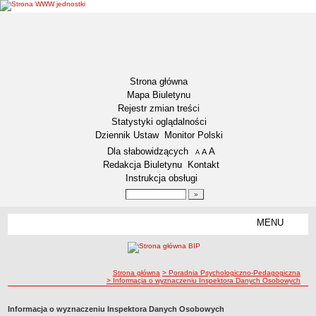
Strona główna
Mapa Biuletynu
Rejestr zmian treści
Statystyki oglądalności
Dziennik Ustaw
Monitor Polski
Menu dodatkowe
Dla słabowidzących
A
powiększ czcionkę
A
standardowy rozmiar czcionki
A
pomniejsz czcionkę
Redakcja Biuletynu
Kontakt
Instrukcja obsługi
Wyszukiwarka artykułów
Szukaj
MENU
Menu
DOSTĘPNOŚĆ CYFROWA
Deklaracja dostępności
ścieżka nawigacji
Strona główna
> Poradnia Psychologiczno-Pedagogiczna
Koordynator ds. dostępności
> Informacja o wyznaczeniu Inspektora Danych Osobowych
Raport o stanie zapewniania dostępności
Informacja o wyznaczeniu Inspektora Danych Osobowych
Plan działania na rzecz poprawy zapewnienia dostępności