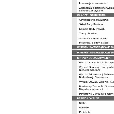
Informacje o środowisku
Zgłoszenia instalacji wytwarz
elektromagnetyczne
WŁADZE I STRUKTURA
Oświadczenia majątkowe
Skład Rady Powiatu
Komisje Rady Powiatu
Zarząd Powiatu
Jednostki organizacyjne
Inspekcje, Służby, Straże
WYBORY SAMORZĄDOWE 20
WYBORY SAMORZĄDOWE 20
SPRAWY DO ZAŁATWIENIA
Wydział Komunikacji i Transpo
Wydział Geodezji, Kartografii
Nieruchomościami
Wydział Administracji Architek
Budowlanej i Środowiska
Wydział Oświaty, Zdrowia, Kul
Powiatowy Zespół Do Spraw 
Niepełnosprawności
Powiatowe Centrum Pomocy 
PRAWO LOKALNE
Statut
Uchwały
Protokoły