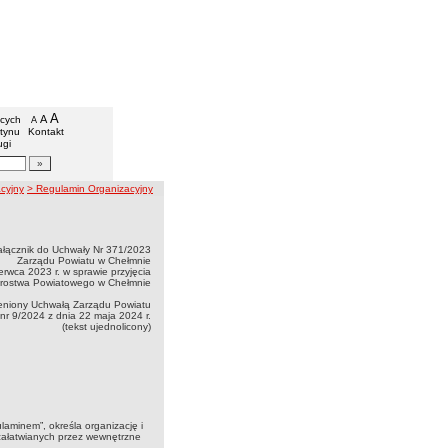
Chełmiński
we
A
powiększ czcionkę
A
standardowy rozmiar czcionki
ących
A
pomniejsz czcionkę
etynu
Kontakt
ugi
artykułów
cyjny
> Regulamin Organizacyjny
ałącznik do Uchwały Nr 371/2023
Zarządu Powiatu w Chełmnie
erwca 2023 r. w sprawie przyjęcia
arostwa Powiatowego w Chełmnie
eniony Uchwałą Zarządu Powiatu
nr 9/2024 z dnia 22 maja 2024 r.
(tekst ujednolicony)
aminem”, określa organizację i
załatwianych przez wewnętrzne