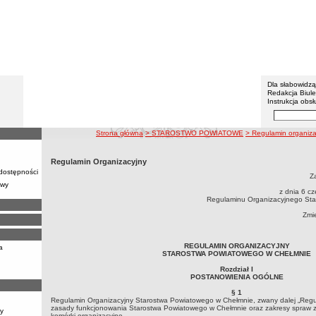
Powiat 
Menu dodatko
Dla słabowidz
Redakcja Biul
Instrukcja obsł
Wyszukiwarka 
Szukaj
ścieżka nawigacji
Strona główna
> STAROSTWO POWIATOWE
> Regulamin organiza
Regulamin Organizacyjny
 dostępności
Z
awy
z dnia 6 cz
Regulaminu Organizacyjnego St
Zmi
REGULAMIN ORGANIZACYJNY
a
STAROSTWA POWIATOWEGO W CHEŁMNIE
Rozdział I
POSTANOWIENIA OGÓLNE
§ 1
Regulamin Organizacyjny Starostwa Powiatowego w Chełmnie, zwany dalej „Regul
zasady funkcjonowania Starostwa Powiatowego w Chełmnie oraz zakresy spraw 
y
komórki organizacyjne.