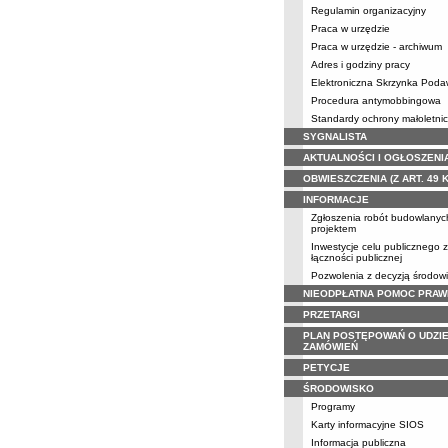
Regulamin organizacyjny
Praca w urzędzie
Praca w urzędzie - archiwum
Adres i godziny pracy
Elektroniczna Skrzynka Pod
Procedura antymobbingowa
Standardy ochrony małoletni
SYGNALISTA
AKTUALNOŚCI I OGŁOSZENI
OBWIESZCZENIA (Z ART. 49 
INFORMACJE
Zgłoszenia robót budowlanyc
projektem
Inwestycje celu publicznego 
łączności publicznej
Pozwolenia z decyzją środow
NIEODPŁATNA POMOC PRAW
PRZETARGI
PLAN POSTĘPOWAŃ O UDZIE
ZAMÓWIEŃ
PETYCJE
ŚRODOWISKO
Programy
Karty informacyjne SIOS
Informacja publiczna