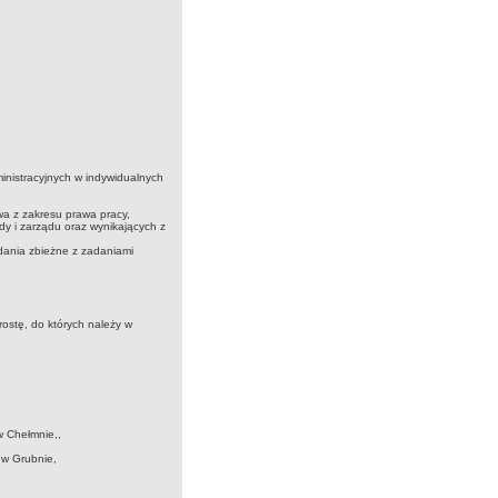
inistracyjnych w indywidualnych
a z zakresu prawa pracy,
y i zarządu oraz wynikających z
adania zbieżne z zadaniami
rostę, do których należy w
w Chełmnie,,
 w Grubnie,