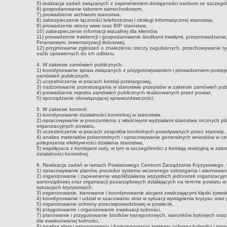
5) realizacja zadań związanych z zapewnieniem dostępności osobom ze szczegól
6) gospodarowanie taborem samochodowym,
7) prowadzenie archiwum starostwa,
8) zabezpieczenie łączności telefonicznej i obsługi informatycznej starostwa,
9) prowadzenie strony www oraz BIP starostwa,
10) zabezpieczenie informacji wizualnej dla klientów,
11) prowadzenie ewidencji i gospodarowanie środkami trwałymi, przeprowadzanie
Finansowym, inwentaryzacji ilościowej,
12) przyjmowanie zgłoszeń o znalezieniu rzeczy zagubionych, przechowywanie ty
osób uprawionych do ich odbioru.
4. W zakresie zamówień publicznych:
1) koordynowanie spraw związanych z przygotowywaniem i prowadzeniem postę
zamówień publicznych,
2) uczestniczenie w pracach komisji przetargowej,
3) nadzorowanie przestrzegania w starostwie przepisów w zakresie zamówień pub
4) prowadzenie rejestru zamówień publicznych realizowanych przez powiat,
5) sporządzanie obowiązującej sprawozdawczości.
5. W zakresie kontroli:
1) koordynowanie działalności kontrolnej w starostwie,
2) opracowywanie w porozumieniu z właściwymi wydziałami starostwa rocznych pl
organizacyjnych powiatu,
3) uczestniczenie w pracach zespołów kontrolnych powoływanych przez starostę,
4) analiza materiałów pokontrolnych i opracowywanie generalnych wniosków w celu
polepszenia efektywności działania starostwa,
5) współpraca z komisjami rady, w tym w szczególności z komisją rewizyjną w zakr
działalności kontrolnej.
6. Realizacja zadań w ramach Powiatowego Centrum Zarządzania Kryzysowego, w
1) opracowywanie planów, procedur systemu wczesnego ostrzegania i alarmowan
2) organizowanie i zapewnienie współdziałania wszystkich jednostek organizacyjny
samorządowej oraz organizacji pozarządowych działających na terenie powiatu w
sytuacjach kryzysowych,
3) organizowanie, kierowanie i koordynowanie akcjami zwalczającymi klęski żywio
4) koordynowanie i udział w szacowaniu strat w sytuacji wystąpienia kryzysu or
5) organizowanie ochrony przeciwpowodziowej w powiecie,
6) przygotowanie i organizowanie ewakuacji ludności,
7) planowanie i przygotowanie środków transportowych, warunków bytowych oraz 
dla ewakuowanej ludności,
8) analiza stanu przygotowania i funkcjonowania systemu ochrony ludności i spr