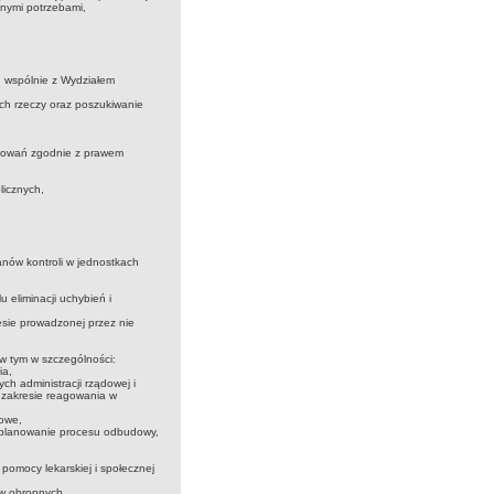
nymi potrzebami,
, wspólnie z Wydziałem
ch rzeczy oraz poszukiwanie
powań zgodnie z prawem
licznych,
anów kontroli w jednostkach
 eliminacji uchybień i
esie prowadzonej przez nie
 tym w szczególności:
ia,
ch administracji rządowej i
 zakresie reagowania w
łowe,
az planowanie procesu odbudowy,
pomocy lekarskiej i społecznej
aw obronnych,