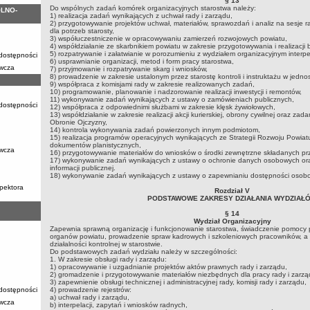
§ 13
Do wspólnych zadań komórek organizacyjnych starostwa należy:
LNO-
1) realizacja zadań wynikających z uchwał rady i zarządu,
2) przygotowywanie projektów uchwał, materiałów, sprawozdań i analiz na sesje r
dla potrzeb starosty,
3) współuczestniczenie w opracowywaniu zamierzeń rozwojowych powiatu,
4) współdziałanie ze skarbnikiem powiatu w zakresie przygotowywania i realizacji 
5) rozpatrywanie i załatwianie w porozumieniu z wydziałem organizacyjnym interpe
 dostępności
6) usprawnianie organizacji, metod i form pracy starostwa,
awcza
7) przyjmowanie i rozpatrywanie skarg i wniosków,
8) prowadzenie w zakresie ustalonym przez starostę kontroli i instruktażu w jedn
9) współpraca z komisjami rady w zakresie realizowanych zadań,
10) programowanie, planowanie i nadzorowanie realizacji inwestycji i remontów,
11) wykonywanie zadań wynikających z ustawy o zamówieniach publicznych,
 dostępności
12) współpraca z odpowiednimi służbami w zakresie klęsk żywiołowych,
13) współdziałanie w zakresie realizacji akcji kurierskiej, obrony cywilnej oraz za
Obronie Ojczyzny,
14) kontrola wykonywania zadań powierzonych innym podmiotom,
15) realizacja programów operacyjnych wynikających ze Strategii Rozwoju Powiat
dokumentów planistycznych,
awcza
16) przygotowywanie materiałów do wniosków o środki zewnętrzne składanych prz
17) wykonywanie zadań wynikających z ustawy o ochronie danych osobowych ora
informacji publicznej.
18) wykonywanie zadań wynikających z ustawy o zapewnianiu dostępności osobo
pektora
Rozdział V
PODSTAWOWE ZAKRESY DZIAŁANIA WYDZIAŁ
§ 14
Wydział Organizacyjny
Zapewnia sprawną organizację i funkcjonowanie starostwa, świadczenie pomocy p
organów powiatu, prowadzenie spraw kadrowych i szkoleniowych pracowników, a
działalności kontrolnej w starostwie.
Do podstawowych zadań wydziału należy w szczególności:
1. W zakresie obsługi rady i zarządu:
1) opracowywanie i uzgadnianie projektów aktów prawnych rady i zarządu,
2) gromadzenie i przygotowywanie materiałów niezbędnych dla pracy rady i zarzą
3) zapewnienie obsługi technicznej i administracyjnej rady, komisji rady i zarządu,
 dostępności
4) prowadzenie rejestrów:
a) uchwał rady i zarządu,
awcza
b) interpelacji, zapytań i wniosków radnych,