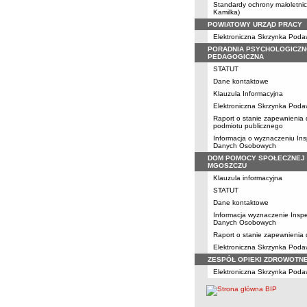
Standardy ochrony małoletni
Kamilka)
POWIATOWY URZĄD PRACY
Elektroniczna Skrzynka Pod
PORADNIA PSYCHOLOGICZN
PEDAGOGICZNA
STATUT
Dane kontaktowe
Klauzula Informacyjna
Elektroniczna Skrzynka Pod
Raport o stanie zapewnienia
podmiotu publicznego
Informacja o wyznaczeniu Ins
Danych Osobowych
DOM POMOCY SPOŁECZNEJ
MGOSZCZU
Klauzula informacyjna
STATUT
Dane kontaktowe
Informacja wyznaczenie Insp
Danych Osobowych
Raport o stanie zapewnienia
Elektroniczna Skrzynka Pod
ZESPÓŁ OPIEKI ZDROWOTN
Elektroniczna Skrzynka Pod