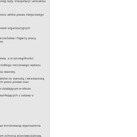
isji rady, interpelacji i wniosków
zbioru aktów prawa miejscowego
ostek organizacyjnych
czeństwa i higieny pracy,
ów,
stwa, a w szczególności:
jednolitego rzeczowego wykazu
u starosty,
któw ze starostą i wicestarostą,
ch przez powiat oraz
m działającym w sferze
wynikających z ustawy o
raz konserwacją wyposażenia
 tym ochroną przeciwpożarową,