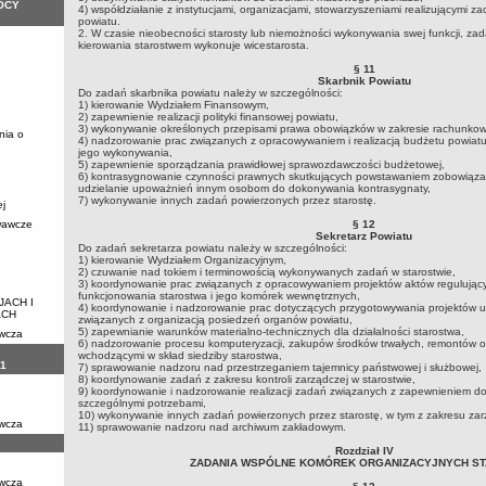
OCY
4) współdziałanie z instytucjami, organizacjami, stowarzyszeniami realizującymi z
powiatu.
2. W czasie nieobecności starosty lub niemożności wykonywania swej funkcji, zad
kierowania starostwem wykonuje wicestarosta.
§ 11
Skarbnik Powiatu
Do zadań skarbnika powiatu należy w szczególności:
1) kierowanie Wydziałem Finansowym,
2) zapewnienie realizacji polityki finansowej powiatu,
3) wykonywanie określonych przepisami prawa obowiązków w zakresie rachunkowo
nia o
4) nadzorowanie prac związanych z opracowywaniem i realizacją budżetu powiatu 
jego wykonywania,
5) zapewnienie sporządzania prawidłowej sprawozdawczości budżetowej,
6) kontrasygnowanie czynności prawnych skutkujących powstawaniem zobowiąza
udzielanie upoważnień innym osobom do dokonywania kontrasygnaty,
7) wykonywanie innych zadań powierzonych przez starostę.
ej
wawcze
§ 12
Sekretarz Powiatu
Do zadań sekretarza powiatu należy w szczególności:
1) kierowanie Wydziałem Organizacyjnym,
2) czuwanie nad tokiem i terminowością wykonywanych zadań w starostwie,
3) koordynowanie prac związanych z opracowywaniem projektów aktów regulującyc
funkcjonowania starostwa i jego komórek wewnętrznych,
JACH I
4) koordynowanie i nadzorowanie prac dotyczących przygotowywania projektów uc
ACH
związanych z organizacją posiedzeń organów powiatu,
5) zapewnianie warunków materialno-technicznych dla działalności starostwa,
awcza
6) nadzorowanie procesu komputeryzacji, zakupów środków trwałych, remontów 
wchodzącymi w skład siedziby starostwa,
1
7) sprawowanie nadzoru nad przestrzeganiem tajemnicy państwowej i służbowej,
8) koordynowanie zadań z zakresu kontroli zarządczej w starostwie,
9) koordynowanie i nadzorowanie realizacji zadań związanych z zapewnieniem 
szczególnymi potrzebami,
10) wykonywanie innych zadań powierzonych przez starostę, w tym z zakresu zar
awcza
11) sprawowanie nadzoru nad archiwum zakładowym.
Rozdział IV
ZADANIA WSPÓLNE KOMÓREK ORGANIZACYJNYCH S
awcza