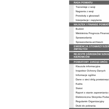
RADA POWIATU
Transmisje z sesji
Nagrania z sesji
Protokoły z głosowań
Interpelacje i zapytania
MAJĄTEK I FINANSE POWIAT
Budżet
Wieloletnia Prognoza Finans
Sprawozdania
Sprawozdania-archiwum
EWIDENCJA STOWARZYSZE
ZWYKŁYCH
REJESTR OŚRODKÓW SZKO
KIEROWCÓW
POWIATOWY ZARZĄD DRÓG
Klauzula informacyjna
Inspektor Ochrony Danych
Informacje ogólne
Dane o sieci dróg powiatowy
Kadra
Statut
Raport o stanie zapewniania
Elektroniczna Skrzynka Pod
Regulamin Organizacyjny
Druki do pobrania