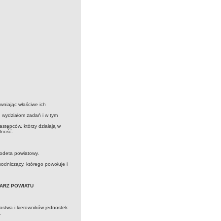
wniając właściwe ich
 wydziałom zadań i w tym
stępców, którzy działają w
lność.
eodeta powiatowy.
odniczący, którego powołuje i
TARZ POWIATU
ostwa i kierowników jednostek
.