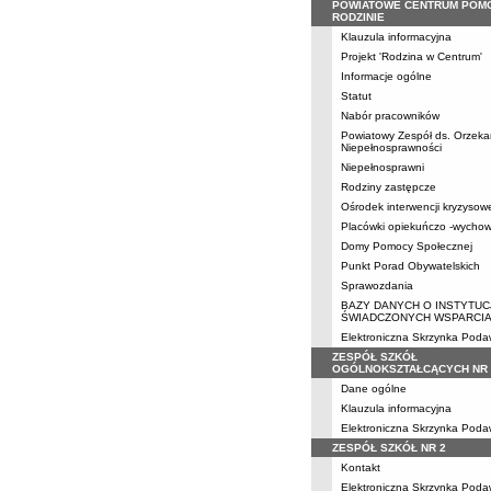
POWIATOWE CENTRUM POM
RODZINIE
Klauzula informacyjna
Projekt 'Rodzina w Centrum'
Informacje ogólne
Statut
Nabór pracowników
Powiatowy Zespół ds. Orzeka
Niepełnosprawności
Niepełnosprawni
Rodziny zastępcze
Ośrodek interwencji kryzysow
Placówki opiekuńczo -wycho
Domy Pomocy Społecznej
Punkt Porad Obywatelskich
Sprawozdania
BAZY DANYCH O INSTYTUC
ŚWIADCZONYCH WSPARCI
Elektroniczna Skrzynka Pod
ZESPÓŁ SZKÓŁ
OGÓLNOKSZTAŁCĄCYCH NR 
Dane ogólne
Klauzula informacyjna
Elektroniczna Skrzynka Pod
ZESPÓŁ SZKÓŁ NR 2
Kontakt
Elektroniczna Skrzynka Pod