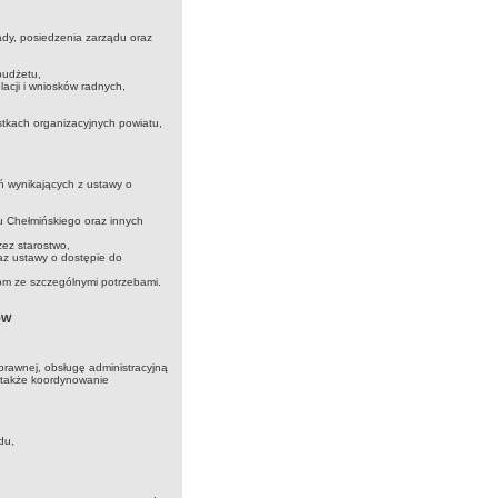
ady, posiedzenia zarządu oraz
budżetu,
lacji i wniosków radnych,
ostkach organizacyjnych powiatu,
dań wynikających z ustawy o
u Chełmińskiego oraz innych
ez starostwo,
z ustawy o dostępie do
m ze szczególnymi potrzebami.
ÓW
rawnej, obsługę administracyjną
 także koordynowanie
du,