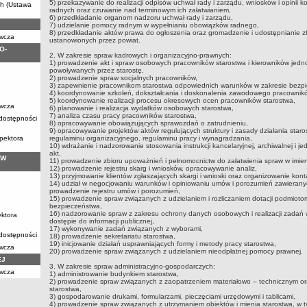
5) przekazywanie do realizacji odpisów uchwał rady i zarządu, wniosków i opinii kom
ch (Ustawa
radnych oraz czuwanie nad terminowym ich załatwianiem,
6) przedkładanie organom nadzoru uchwał rady i zarządu,
7) udzielanie pomocy radnym w wypełnianiu obowiązków radnego,
8) przedkładanie aktów prawa do ogłoszenia oraz gromadzenie i udostępnianie 
awcza
ustanowionych przez powiat.
O-
2. W zakresie spraw kadrowych i organizacyjno-prawnych:
1) prowadzenie akt i spraw osobowych pracowników starostwa i kierowników jedn
powoływanych przez starostę,
2) prowadzenie spraw socjalnych pracowników,
3) zapewnienie pracownikom starostwa odpowiednich warunków w zakresie bezpie
4) koordynowanie szkoleń, dokształcania i doskonalenia zawodowego pracownik
5) koordynowanie realizacji procesu okresowych ocen pracowników starostwa,
awcza
6) planowanie i realizacja wydatków osobowych starostwa,
7) analiza czasu pracy pracowników starostwa,
 dostępności
8) opracowywanie obowiązujących sprawozdań o zatrudnieniu,
9) opracowywanie projektów aktów regulujących struktury i zasady działania staro
pektora
regulaminu organizacyjnego, regulaminu pracy i wynagradzania,
10) wdrażanie i nadzorowanie stosowania instrukcji kancelaryjnej, archiwalnej i 
akt,
 W
11) prowadzenie zbioru upoważnień i pełnomocnictw do załatwienia spraw w imieni
12) prowadzenie rejestru skarg i wniosków, opracowywanie analiz,
13) przyjmowanie klientów zgłaszających skargi i wnioski oraz organizowanie konta
14) udział w negocjowaniu warunków i opiniowaniu umów i porozumień zawierany
prowadzenie rejestru umów i porozumień,
15) prowadzenie spraw związanych z udzielaniem i rozliczaniem dotacji podmioto
bezpieczeństwa,
16) nadzorowanie spraw z zakresu ochrony danych osobowych i realizacji zadań 
ektora
dostępie do informacji publicznej,
17) wykonywanie zadań związanych z wyborami,
 dostępności
18) prowadzenie sekretariatu starostwa,
19) inicjowanie działań usprawniających formy i metody pracy starostwa,
awcza
20) prowadzenie spraw związanych z udzielaniem nieodpłatnej pomocy prawnej.
EJ
3. W zakresie spraw administracyjno-gospodarczych:
awcza
1) administrowanie budynkiem starostwa,
2) prowadzenie spraw związanych z zaopatrzeniem materiałowo – technicznym o
starostwa,
3) gospodarowanie drukami, formularzami, pieczęciami urzędowymi i tablicami,
4) prowadzenie spraw związanych z utrzymaniem obiektów i mienia starostwa, w