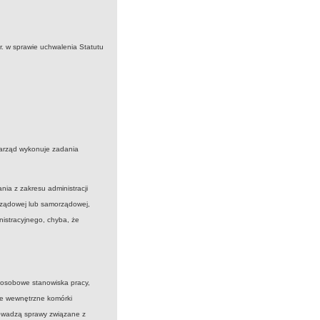
. w sprawie uchwalenia Statutu
zarząd wykonuje zadania
ia z zakresu administracji
rządowej lub samorządowej,
nistracyjnego, chyba, że
loosobowe stanowiska pracy,
ce wewnętrzne komórki
prowadzą sprawy związane z