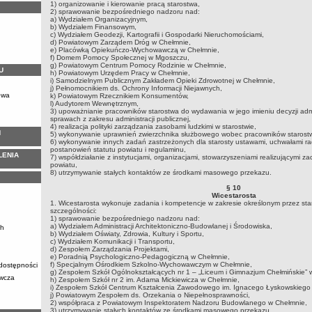
1) organizowanie i kierowanie pracą starostwa,
2) sprawowanie bezpośredniego nadzoru nad:
a) Wydziałem Organizacyjnym,
b) Wydziałem Finansowym,
c) Wydziałem Geodezji, Kartografii i Gospodarki Nieruchomościami,
d) Powiatowym Zarządem Dróg w Chełmnie,
e) Placówką Opiekuńczo-Wychowawczą w Chełmnie,
f) Domem Pomocy Społecznej w Mgoszczu,
g) Powiatowym Centrum Pomocy Rodzinie w Chełmnie,
U
h) Powiatowym Urzędem Pracy w Chełmnie,
i) Samodzielnym Publicznym Zakładem Opieki Zdrowotnej w Chełmnie,
j) Pełnomocnikiem ds. Ochrony Informacji Niejawnych,
owa
k) Powiatowym Rzecznikiem Konsumentów,
l) Audytorem Wewnętrznym,
3) upoważnianie pracowników starostwa do wydawania w jego imieniu decyzji adm
sprawach z zakresu administracji publicznej,
4) realizacja polityki zarządzania zasobami ludzkimi w starostwie,
Ń
5) wykonywanie uprawnień zwierzchnika służbowego wobec pracowników starostw
6) wykonywanie innych zadań zastrzeżonych dla starosty ustawami, uchwałami rad
postanowień statutu powiatu i regulaminu,
LENIA
7) współdziałanie z instytucjami, organizacjami, stowarzyszeniami realizującymi z
powiatu,
8) utrzymywanie stałych kontaktów ze środkami masowego przekazu.
§ 10
Wicestarosta
1. Wicestarosta wykonuje zadania i kompetencje w zakresie określonym przez sta
szczególności:
1) sprawowanie bezpośredniego nadzoru nad:
a) Wydziałem Administracji Architektoniczno-Budowlanej i Środowiska,
ch
b) Wydziałem Oświaty, Zdrowia, Kultury i Sportu,
c) Wydziałem Komunikacji i Transportu,
d) Zespołem Zarządzania Projektami,
e) Poradnią Psychologiczno-Pedagogiczną w Chełmnie,
f) Specjalnym Ośrodkiem Szkolno-Wychowawczym w Chełmnie,
 dostępności
g) Zespołem Szkół Ogólnokształcących nr 1 – „Liceum i Gimnazjum Chełmińskie” 
awcza
h) Zespołem Szkół nr 2 im. Adama Mickiewicza w Chełmnie,
i) Zespołem Szkół Centrum Kształcenia Zawodowego im. Ignacego Łyskowskiego
j) Powiatowym Zespołem ds. Orzekania o Niepełnosprawności,
2) współpraca z Powiatowym Inspektoratem Nadzoru Budowlanego w Chełmnie,
3) utrzymywanie stałych kontaktów ze środkami masowego przekazu,