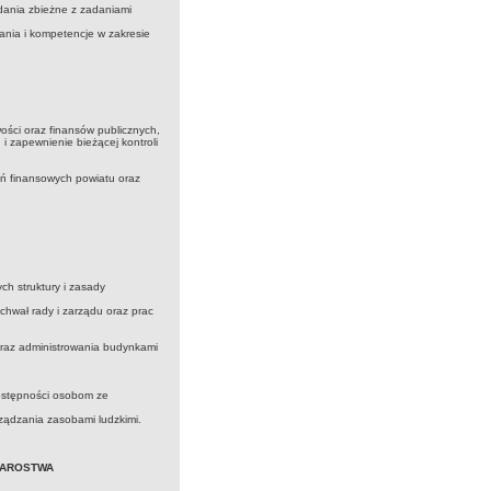
adania zbieżne z zadaniami
ania i kompetencje w zakresie
ści oraz finansów publicznych,
i zapewnienie bieżącej kontroli
ń finansowych powiatu oraz
h struktury i zasady
hwał rady i zarządu oraz prac
oraz administrowania budynkami
dostępności osobom ze
ządzania zasobami ludzkimi.
TAROSTWA