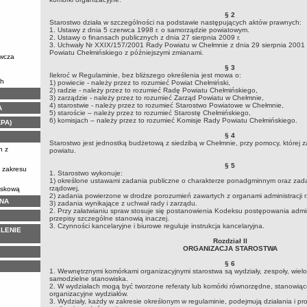
§ 2
Starostwo działa w szczególności na podstawie następujących aktów prawnych:
1. Ustawy z dnia 5 czerwca 1998 r. o samorządzie powiatowym.
2. Ustawy o finansach publicznych z dnia 27 sierpnia 2009 r.
3. Uchwały Nr XXIX/157/2001 Rady Powiatu w Chełmnie z dnia 29 sierpnia 2001 r
Powiatu Chełmińskiego z późniejszymi zmianami.
awcza
§ 3
Ilekroć w Regulaminie, bez bliższego określenia jest mowa o:
ch
1) powiecie - należy przez to rozumieć Powiat Chełmiński,
2) radzie - należy przez to rozumieć Radę Powiatu Chełmińskiego,
3) zarządzie - należy przez to rozumieć Zarząd Powiatu w Chełmnie,
4) starostwie - należy przez to rozumieć Starostwo Powiatowe w Chełmnie,
A
5) staroście – należy przez to rozumieć Starostę Chełmińskiego,
6) komisjach – należy przez to rozumieć Komisje Rady Powiatu Chełmińskiego.
KPA)
§ 4
Starostwo jest jednostką budżetową z siedzibą w Chełmnie, przy pomocy, której 
h z
powiatu.
§ 5
z zakresu
1. Starostwo wykonuje:
1) określone ustawami zadania publiczne o charakterze ponadgminnym oraz zadan
rządowej,
iskową
2) zadania powierzone w drodze porozumień zawartych z organami administracji 
NA
3) zadania wynikające z uchwał rady i zarządu.
2. Przy załatwianiu spraw stosuje się postanowienia Kodeksu postępowania admi
przepisy szczególne stanowią inaczej.
3. Czynności kancelaryjne i biurowe reguluje instrukcja kancelaryjna.
LENIE
Rozdział II
ORGANIZACJA STAROSTWA
§ 6
1. Wewnętrznymi komórkami organizacyjnymi starostwa są wydziały, zespoły, wie
samodzielne stanowiska.
2. W wydziałach mogą być tworzone referaty lub komórki równorzędne, stanowią
organizacyjne wydziałów.
3. Wydziały, każdy w zakresie określonym w regulaminie, podejmują działania i 