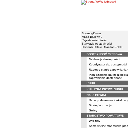
Strona główna
Mapa Biuletynu
Rejestr zmian treści
Statystyki oglądalności
Dziennik Ustaw
Monitor Polski
DOSTĘPNOŚĆ CYFROWA
Menu
Deklaracja dostępności
Koordynator ds. dostępności
Raport o stanie zapewniania
Plan działania na rzecz popr
zapewnienia dostępności
RODO
POLITYKA PRYWATNOŚCI
NASZ POWIAT
Dane podstawowe i lokalizacj
Strategia rozwoju
Gminy
STAROSTWO POWIATOWE
Wydziały
Samodzielne stanowiska prac