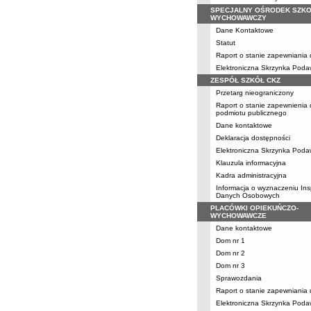
SPECJALNY OŚRODEK SZKO
WYCHOWAWCZY
Dane Kontaktowe
Statut
Raport o stanie zapewniania
Elektroniczna Skrzynka Pod
ZESPÓŁ SZKÓŁ CKZ
Przetarg nieograniczony
Raport o stanie zapewnienia
podmiotu publicznego
Dane kontaktowe
Deklaracja dostępności
Elektroniczna Skrzynka Pod
Klauzula informacyjna
Kadra administracyjna
Informacja o wyznaczeniu Ins
Danych Osobowych
PLACÓWKI OPIEKUŃCZO-
WYCHOWAWCZE
Dane kontaktowe
Dom nr 1
Dom nr 2
Dom nr 3
Sprawozdania
Raport o stanie zapewniania
Elektroniczna Skrzynka Pod