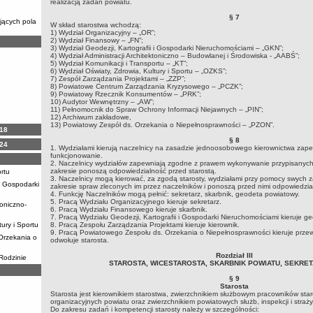
realizacją zadań powiatu.
§ 7
ających pola
W skład starostwa wchodzą:
1) Wydział Organizacyjny – „OR”;
2) Wydział Finansowy – „FN”;
3) Wydział Geodezji, Kartografii i Gospodarki Nieruchomościami – „GKN”;
4) Wydział Administracji Architektoniczno – Budowlanej i Środowiska - „AABŚ”;
5) Wydział Komunikacji i Transportu – „KT”;
6) Wydział Oświaty, Zdrowia, Kultury i Sportu – „OZKS”;
7) Zespół Zarządzania Projektami – „ZZP”;
8) Powiatowe Centrum Zarządzania Kryzysowego – „PCZK”;
9) Powiatowy Rzecznik Konsumentów – „PRK”;
10) Audytor Wewnętrzny – „AW”;
11) Pełnomocnik do Spraw Ochrony Informacji Niejawnych – „PIN”;
12) Archiwum zakładowe,
13) Powiatowy Zespół ds. Orzekania o Niepełnosprawności – „PZON”.
18
§ 8
24
1. Wydziałami kierują naczelnicy na zasadzie jednoosobowego kierownictwa zape
funkcjonowanie.
2. Naczelnicy wydziałów zapewniają zgodne z prawem wykonywanie przypisanych
zakresie ponoszą odpowiedzialność przed starostą.
rtu
3. Naczelnicy mogą kierować, za zgodą starosty, wydziałami przy pomocy swych za
 i Gospodarki
zakresie spraw zleconych im przez naczelników i ponoszą przed nimi odpowiedzia
4. Funkcję Naczelników mogą pełnić: sekretarz, skarbnik, geodeta powiatowy.
5. Pracą Wydziału Organizacyjnego kieruje sekretarz.
toniczno-
6. Pracą Wydziału Finansowego kieruje skarbnik.
7. Pracą Wydziału Geodezji, Kartografii i Gospodarki Nieruchomościami kieruje g
tury i Sportu
8. Pracą Zespołu Zarządzania Projektami kieruje kierownik.
9. Pracą Powiatowego Zespołu ds. Orzekania o Niepełnosprawności kieruje przew
Orzekania o
odwołuje starosta.
Rozdział III
Rodzinie
STAROSTA, WICESTAROSTA, SKARBNIK POWIATU, SEKRE
§ 9
Starosta
Starosta jest kierownikiem starostwa, zwierzchnikiem służbowym pracowników star
organizacyjnych powiatu oraz zwierzchnikiem powiatowych służb, inspekcji i straży
Do zakresu zadań i kompetencji starosty należy w szczególności: