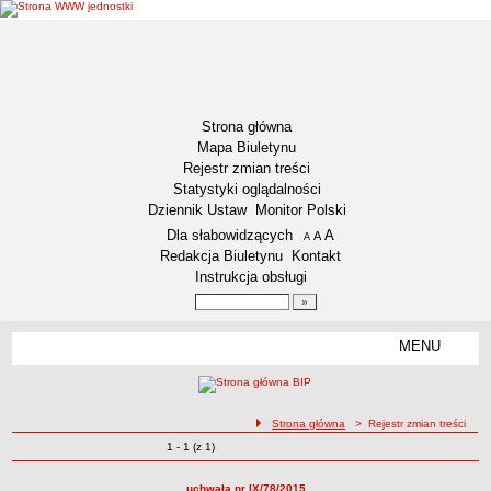
Strona główna
Mapa Biuletynu
Rejestr zmian treści
Statystyki oglądalności
Dziennik Ustaw
Monitor Polski
Menu dodatkowe
Dla słabowidzących
A
powiększ czcionkę
A
standardowy rozmiar czcionki
A
pomniejsz czcionkę
Redakcja Biuletynu
Kontakt
Instrukcja obsługi
Wyszukiwarka artykułów
Szukaj
MENU
Menu
DOSTĘPNOŚĆ CYFROWA
Deklaracja dostępności
ścieżka nawigacji
Strona główna
> Rejestr zmian treści
Koordynator ds. dostępności
Zmiany o pozycjach
1 - 1 (z 1)
Rejestr zmian treści
Raport o stanie zapewniania dostępności
Plan działania na rzecz poprawy zapewnienia dostępności
uchwała nr IX/78/2015