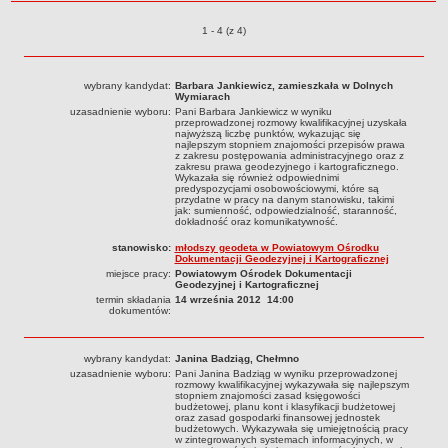
z roku
RODO
Ogłoszenia o naborze o pozycjach
1 - 4 (z 4)
POLITYKA PRYWATNOŚCI
NASZ POWIAT
Dane podstawowe i lokalizacja
wybrany kandydat:
Barbara Jankiewicz, zamieszkała w Dolnych
Wymiarach
Strategia rozwoju
uzasadnienie wyboru:
Pani Barbara Jankiewicz w wyniku
przeprowadzonej rozmowy kwalifikacyjnej uzyskała
Gminy
najwyższą liczbę punktów, wykazując się
najlepszym stopniem znajomości przepisów prawa
STAROSTWO POWIATOWE
z zakresu postępowania administracyjnego oraz z
zakresu prawa geodezyjnego i kartograficznego.
Wydziały
Wykazała się również odpowiednimi
predyspozycjami osobowościowymi, które są
Samodzielne stanowiska pracy
przydatne w pracy na danym stanowisku, takimi
jak: sumienność, odpowiedzialność, staranność,
dokładność oraz komunikatywność.
Regulamin organizacyjny
stanowisko:
młodszy geodeta w Powiatowym Ośrodku
Praca w urzędzie
Dokumentacji Geodezyjnej i Kartograficznej
miejsce pracy:
Powiatowym Ośrodek Dokumentacji
Praca w urzędzie - archiwum
Geodezyjnej i Kartograficznej
termin składania
14 września 2012 14:00
Adres i godziny pracy
dokumentów:
Elektroniczna Skrzynka Podawcza
Procedura antymobbingowa
wybrany kandydat:
Janina Badziąg, Chełmno
uzasadnienie wyboru:
Pani Janina Badziąg w wyniku przeprowadzonej
Standardy ochrony małoletnich
rozmowy kwalifikacyjnej wykazywała się najlepszym
stopniem znajomości zasad księgowości
SYGNALISTA
budżetowej, planu kont i klasyfikacji budżetowej
oraz zasad gospodarki finansowej jednostek
AKTUALNOŚCI I OGŁOSZENIA
budżetowych. Wykazywała się umiejętnością pracy
w zintegrowanych systemach informacyjnych, w
OBWIESZCZENIA (Z ART. 49 KPA)