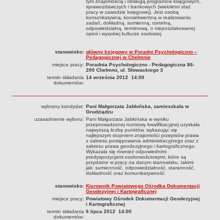
tym znajomością i obsługą programów księgowych,
sprawozdawczych i bankowych (wieloletni staż
INFORMACJE
pracy w zawodzie księgowej). Jest osobą
komunikatywną, konsekwentną w realizowaniu
Zgłoszenia robót budowlanych z projektem
zadań, dokładną, sumienną, rzetelną,
odpowiedzialną, terminową, o nieposzlakowanej
Inwestycje celu publicznego z zakresu łączności publicznej
opinii i wysokiej kulturze osobistej.
Pozwolenia z decyzją środowiskową
stanowisko:
główny księgowy w Poradni Psychologiczno –
NIEODPŁATNA POMOC PRAWNA
Pedagogicznej w Chełmnie
miejsce pracy:
Poradnia Psychologiczno - Pedagogiczna 86-
PRZETARGI
200 Chełmno, ul. Słowackiego 3
termin składania
14 września 2012 14:00
PLAN POSTĘPOWAŃ O UDZIELENIE ZAMÓWIEŃ
dokumentów:
PETYCJE
ŚRODOWISKO
wybrany kandydat:
Pani Małgorzata Jabłońska, zamieszkała w
Programy
Grudziądzu
uzasadnienie wyboru:
Pani Małgorzata Jabłońska w wyniku
Karty informacyjne SIOS
przeprowadzonej rozmowy kwalifikacyjnej uzyskała
najwyższą liczbę punktów, wykazując się
Informacja publiczna
najlepszym stopniem znajomości przepisów prawa
z zakresu postępowania administracyjnego oraz z
zakresu prawa geodezyjnego i kartograficznego.
Informacje o środowisku
Wykazała się również odpowiednimi
predyspozycjami osobowościowymi, które są
Zgłoszenia instalacji wytwarzających pola elektromagnetyczne
przydatne w pracy na danym stanowisku, takimi
jak: sumienność, odpowiedzialność, staranność,
WŁADZE I STRUKTURA
dokładność oraz komunikatywność.
Oświadczenia majątkowe
stanowisko:
Kierownik Powiatowego Ośrodka Dokumentacji
Geodezyjnej i Kartograficznej
Skład Rady Powiatu
miejsce pracy:
Powiatowy Ośrodek Dokumentacji Geodezyjnej
i Kartograficznej
Komisje Rady Powiatu
termin składania
6 lipca 2012 14:00
dokumentów: