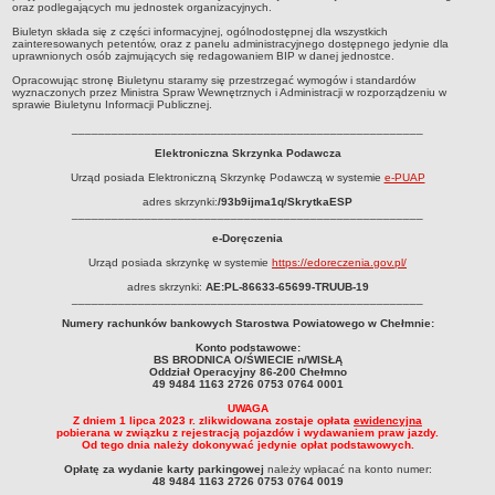
oraz podlegających mu jednostek organizacyjnych.
RODO
Biuletyn składa się z części informacyjnej, ogólnodostępnej dla wszystkich
POLITYKA PRYWATNOŚCI
zainteresowanych petentów, oraz z panelu administracyjnego dostępnego jedynie dla
uprawnionych osób zajmujących się redagowaniem BIP w danej jednostce.
NASZ POWIAT
Opracowując stronę Biuletynu staramy się przestrzegać wymogów i standardów
Dane podstawowe i lokalizacja
wyznaczonych przez Ministra Spraw Wewnętrznych i Administracji w rozporządzeniu w
sprawie Biuletynu Informacji Publicznej.
Strategia rozwoju
_____________________________________________________
Gminy
Elektroniczna Skrzynka Podawcza
STAROSTWO POWIATOWE
Urząd posiada Elektroniczną Skrzynkę Podawczą w systemie
e-PUAP
Wydziały
adres skrzynki:
/93b9ijma1q/SkrytkaESP
_____________________________________________________
Samodzielne stanowiska pracy
e-Doręczenia
Regulamin organizacyjny
Urząd posiada skrzynkę w systemie
https://edoreczenia.gov.pl/
Praca w urzędzie
adres skrzynki:
AE:PL-86633-65699-TRUUB-19
_____________________________________________________
Praca w urzędzie - archiwum
Numery rachunków bankowych Starostwa Powiatowego w Chełmnie:
Adres i godziny pracy
Konto podstawowe:
BS BRODNICA O/ŚWIECIE n/WISŁĄ
Elektroniczna Skrzynka Podawcza
Oddział Operacyjny 86-200 Chełmno
49 9484 1163 2726 0753 0764 0001
Procedura antymobbingowa
UWAGA
Z dniem 1 lipca 2023 r. zlikwidowana zostaje opłata
ewidencyjna
Standardy ochrony małoletnich
pobierana w związku z rejestracją pojazdów i wydawaniem praw jazdy.
Od tego dnia należy dokonywać jedynie opłat podstawowych.
SYGNALISTA
Opłatę za wydanie karty parkingowej
należy wpłacać na konto numer:
AKTUALNOŚCI I OGŁOSZENIA
48 9484 1163 2726 0753 0764 0019
OBWIESZCZENIA (Z ART. 49 KPA)