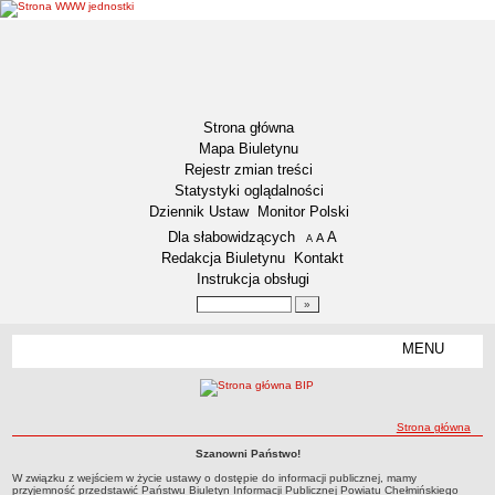
Strona główna
Mapa Biuletynu
Rejestr zmian treści
Statystyki oglądalności
Dziennik Ustaw
Monitor Polski
Menu dodatkowe
Dla słabowidzących
A
powiększ czcionkę
A
standardowy rozmiar czcionki
A
pomniejsz czcionkę
Redakcja Biuletynu
Kontakt
Instrukcja obsługi
Wyszukiwarka artykułów
Szukaj
MENU
Menu
DOSTĘPNOŚĆ CYFROWA
Deklaracja dostępności
ścieżka nawigacji
Strona główna
Koordynator ds. dostępności
Szanowni Państwo!
Raport o stanie zapewniania dostępności
Strona główna
Strona główna
W związku z wejściem w życie ustawy o dostępie do informacji publicznej, mamy
Plan działania na rzecz poprawy zapewnienia dostępności
przyjemność przedstawić Państwu Biuletyn Informacji Publicznej Powiatu Chełmińskiego