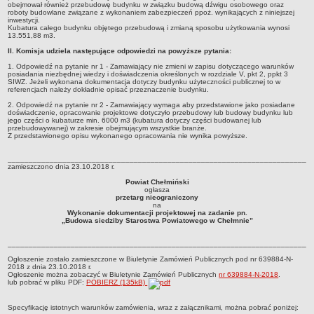
obejmował również przebudowę budynku w związku budową dźwigu osobowego oraz
roboty budowlane związane z wykonaniem zabezpieczeń ppoż. wynikających z niniejszej
inwestycji.
Kubatura całego budynku objętego przebudową i zmianą sposobu użytkowania wynosi
13.551,88 m3.
II. Komisja udziela następujące odpowiedzi na powyższe pytania:
1. Odpowiedź na pytanie nr 1 - Zamawiający nie zmieni w zapisu dotyczącego warunków
posiadania niezbędnej wiedzy i doświadczenia określonych w rozdziale V, pkt 2, ppkt 3
SIWZ. Jeżeli wykonana dokumentacja dotyczy budynku użyteczności publicznej to w
referencjach należy dokładnie opisać przeznaczenie budynku.
2. Odpowiedź na pytanie nr 2 - Zamawiający wymaga aby przedstawione jako posiadane
doświadczenie, opracowanie projektowe dotyczyło przebudowy lub budowy budynku lub
jego części o kubaturze min. 6000 m3 (kubatura dotyczy części budowanej lub
przebudowywanej) w zakresie obejmującym wszystkie branże.
Z przedstawionego opisu wykonanego opracowania nie wynika powyższe.
________________________________________________________________________
zamieszczono dnia 23.10.2018 r.
Powiat Chełmiński
ogłasza
przetarg nieograniczony
na
Wykonanie dokumentacji projektowej na zadanie pn.
„Budowa siedziby Starostwa Powiatowego w Chełmnie”
________________________________________________________________________
Ogłoszenie zostało zamieszczone w Biuletynie Zamówień Publicznych pod
nr 639884-N-
2018
z dnia 23.10.2018 r.
Ogłoszenie można zobaczyć w Biuletynie Zamówień Publicznych
nr 639884-N-2018
.
lub pobrać w pliku PDF:
POBIERZ (135kB)
Specyfikację istotnych warunków zamówienia, wraz z załącznikami, można pobrać poniżej: