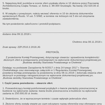
Regulamin Organizacyjny
5. Najwyższą ilość punktów w ocenie ofert uzyskała oferta nr 10 złożona przez Pracownię
Architektoniczną Czajka Tomasz, ul. Solna 2, 86-300 Grudziądz. Na kwotę 152.520,00 zł.
Druki do pobrania
brutto.
POWIATOWE CENTRUM POMOCY RODZINIE
6. W związku z powyższym, należy wezwać oferenta nr 10 do złożenia dokumentów
wymienionych Rozdz. VI ust. 5 SIWZ, w terminie nie krótszym niż 5 dni od otrzymania
Klauzula informacyjna
zawiadomienia.
Projekt 'Rodzina w Centrum'
Na tym posiedzenie zakończono i protokół podpisano.
Informacje ogólne
________________________________________________________________________
dodano dnia 09.11.2018 r.
Statut
Nabór pracowników
Chełmno dnia 08.11.2018 r.
Znak sprawy: ZZP.2510.2.2018.JG
Powiatowy Zespół ds. Orzekania o Niepełnosprawności
PROTOKÓŁ
Niepełnosprawni
Z posiedzenia Komisji Przetargowej, dotyczącego otwarcia i sprawdzenia kompletności
złożonych ofert w postępowaniu przetargowym na wykonanie dokumentacji projektowej pn.
Rodziny zastępcze
„Budowa siedziby Starostwa Powiatowego w Chełmnie”.
Ośrodek interwencji kryzysowej
Działając na podstawie Zarządzenia Nr 6/2017 z dnia 24 lutego 2017 r. Starosty
Chełmińskiego oraz stanowiącego załącznik nr 1 Regulaminu Komisji Przetargowej,
Placówki opiekuńczo -wychowawcze
powołana komisja przetargowa na posiedzeniu w dniu 08.11.2018 r. dokonała otwarcia ofert
złożonych w przetargu nieograniczonym na wykonanie dokumentacji projektowej pn.
„Budowa siedziby Starostwa Powiatowego w Chełmnie”.
Domy Pomocy Społecznej
I. Część jawna posiedzenia – otwarcie ofert.
Punkt Porad Obywatelskich
1. Przewodniczący komisji poinformował przybyłych o kwocie pieniędzy przeznaczonej w
Sprawozdania
budżecie na wykonanie zadania: kwota brutto przeznaczona w budżecie na wykonanie
zadania to 250.000,00 zł. brutto.
BAZY DANYCH O INSTYTUCJACH I ŚWIADCZONYCH
2. Stwierdzono, że w wyznaczonym terminie i czasie wpłynęło jedenaście ofert.
WSPARCIACH
3. Złożone oferty zostały otwarte po czym odczytano nazwy oferentów oraz oferowane ceny