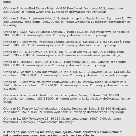
brutto:
Elektroniczna Skrzynka Podawcza
Oferta nr 1. Koszt-Bud Dariusz Majer, 44-190 Knurów, ul. Dworcowa 10/3, cena brutto:
ZESPÓŁ SZKÓŁ OGÓLNOKSZTAŁCĄCYCH NR 1
344.400,00, zł., termin wykonania 11 miesięcy, doświadczenie: trzy usługi;
Dane ogólne
Oferta nr 2. Biuro Projektowe i Nadzór Budowlany mgr inż. Marcin Bartoś, Rychnowy 1b, 77-
300 Człuchów, cena brutto: 295.200,00, zł., termin wykonania 11 miesięcy, doświadczenie:
Klauzula informacyjna
trzy usługi;
Oferta nr 3. LMD-INWEST Łukasz Dymura, ul Rogali 13/2, 84-200 Wejherowo, cena brutto:
Elektroniczna Skrzynka Podawcza
203.073,00 , zł., termin wykonania 11 miesięcy, doświadczenie: trzy usługi;
ZESPÓŁ SZKÓŁ NR 2
Oferta nr 4. Pracowania Projektowa Joanna Okraska, ul. Łukowa 16/4, 93-410 Łódź, cena
brutto: 185.070,72, zł., termin wykonania 11 miesięcy, doświadczenie: trzy usługi;
Kontakt
Oferta nr 5. PPW „PROMEX Sp. z o.o.” Sp. K. ul. Reymonta 11, 80-290 Gdańsk, cena
Elektroniczna Skrzynka Podawcza
brutto: 295.200,00, zł., termin wykonania 12 miesięcy, doświadczenie: jedna usługa;
SPECJALNY OŚRODEK SZKOLNO-WYCHOWAWCZY
Oferta nr 6. TBiARCHITEKCI Sp. z o.o., ul. Podgarbary 10, 80-827 Gdańsk, cena brutto:
363.588,00, zł., termin wykonania 11 miesięcy, doświadczenie: trzy usługi;
Dane Kontaktowe
Oferta nr 7. Meritum Grupa Budowlana Sp. z o.o. Sp. K., ul. Jugowicka 8a, 30-443 Kraków,
Statut
cena brutto: 297.770,00, zł., termin wykonania 11 miesięcy, doświadczenie: jedna usługa;
Oferta nr 8. Pracownia Projektowo-Budowlana „EMBOX” Wiesław Malec, ul. Kopernika 5,
Raport o stanie zapewniania dostępności
14-200 Iława, cena brutto: 217.710,00, zł., termin wykonania 11 miesięcy, doświadczenie:
trzy usługi;
Elektroniczna Skrzynka Podawcza
Oferta nr 9. Pracownia Architektoniczna, Przemysław Reiwer, ul. Ikara 3/24, 86-300
ZESPÓŁ SZKÓŁ CKZ
Grudziądz, cena brutto: 183.885,00, zł., termin wykonania 11 miesięcy, doświadczenie: trzy
usługi;
Przetarg nieograniczony
Oferta nr 10. Pracownia Architektoniczna Czajka Tomasz, ul. Solna 2, 86-300 Grudziądz,
Raport o stanie zapewnienia dostępności podmiotu publicznego
cena brutto: 152.520,00, zł., termin wykonania 11 miesięcy, doświadczenie: trzy usługi;
Oferta nr 11. KN+ Pokrzywno 28, 86-330 Mełno, cena brutto: 169.740,00, zł., termin
Dane kontaktowe
wykonania 11 miesięcy, doświadczenie: trzy usługi;
Deklaracja dostępności
II. W części posiedzenia niejawnej komisja dokonała sprawdzenia kompletności
dokumentów oraz prawidłowości złożonych ofert i ustaliła, że:
Elektroniczna Skrzynka Podawcza