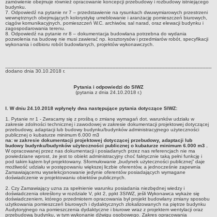
zamówienie obejmuje również opracowanie koncepcji przebudowy i rozbudowy istniejącego
budynku.
7. Odpowiedź na pytanie nr 7 – przedstawienie na rysunkach dwuwymiarowych przestrzeni
wewnętrznych obejmujących kolorystykę umeblowanie i aranżację pomieszczeń biurowych,
ciągów komunikacyjnych, pomieszczeń W.C. archiwów, sal narad, oraz elewacji budynku i
zagospodarowania terenu.
8. Odpowiedź na pytanie nr 8 – dokumentacja budowlana potrzebna do wydania
pozwolenia na budowę nie musi zawierać np. kosztorysów i przedmiarów robót, specyfikacji
wykonania i odbioru robót budowlanych, projektów wykonawczych.
________________________________________________________________________
dodano dnia 30.10.2018 r.
Pytania i odpowiedzi do SIWZ
(pytania z dnia 24.10.2018 r.)
I. W dniu 24.10.2018 wpłynęły dwa następujące pytania dotyczące SIWZ:
1. Pytanie nr 1 - Zwracamy się z prośbą o zmianę wymagań dot. warunków udziału w
zakresie zdolności technicznej i zawodowej w zakresie dokumentacji projektowej dotyczącej
przebudowy, adaptacji lub budowy budynku/budynków administracyjnego użyteczności
publicznej o kubaturze minimum 6.000 m3
na: w zakresie dokumentacji projektowej dotyczącej przebudowy, adaptacji lub
budowy budynku/budynków użyteczności publicznej o kubaturze minimum 6.000 m3 .
W opracowanej przez nas dokumentacji i posiadanych przez nas referencjach nie ma
powiedziane wprost, że jest to obiekt administracyjny choć faktycznie taką pełni funkcję i
pod takim kątem był projektowany. Sformułowanie „budynek użyteczności publicznej” daje
możliwość udziału w postępowaniu większej liczbie oferentów, a jednocześnie zapewnia
Zamawiającemu wyselekcjonowanie jedynie oferentów posiadających wymagane
doświadczenie w projektowaniu obiektów publicznych.
2. Czy Zamawiający uzna za spełnienie warunku posiadania niezbędnej wiedzy i
doświadczenia określony w rozdziale V, pkt 2, ppkt 3SIWZ, jeśli Wykonawca wykaże się
doświadczeniem, którego przedmiotem opracowania był projekt budowlany zmiany sposobu
użytkowania pomieszczeń biurowych i dydaktycznych zlokalizowanych na piętrze budynku
Audytoryjnego na pomieszczenia dydaktyczne i biurowe wraz z projektem wentylacji oraz
przebudową budynku, w tym wykonanie dźwigu osobowego. Zakres opracowania