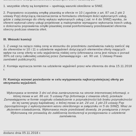
1. wszystkie oferty są kompletne – spełniają warunki określone w SIWZ.
Klauzula informacyjna
2. Poprawiono oczywistą omyłkę pisarską w ofercie nr 10 ( zgodnie z art. 87 ust.2 pkt 2
Kadra administracyjna
ustawy Pzp) dotyczącą niezaznaczenia w formularzu ofertowym ilości wykonanych usług,
gdzie z załączonego do oferty wykazu wykonanych usług ( zał. nr 4 do SIWZ) wynika, że
oferent wykonał cztery usługi projektowe a maksymalnie wymagano wykonania trzech usług,
Informacja o wyznaczeniu Inspektora Danych Osobowych
o dokonaniu poprawienia omyłki pisarskiej został poinformowany przedstawiciel oferenta
obecny podczas otwarcia ofert.
PLACÓWKI OPIEKUŃCZO-WYCHOWAWCZE
Dane kontaktowe
III. Wnioski komisji
Dom nr 1
1. Z uwagi na rażąco niską cenę w stosunku do przedmiotu zamówienia należy zwrócić się
do oferentów nr 10 i 11 o udzielenie wyjaśnień dotyczących elementów oferty mających
Dom nr 2
wpływ na cenę oferty w celu wyjaśnienia niskiej ceny (oferowana cena jest niższa o ponad
30% od ceny całkowitej ustalonej przez Zamawiającego - art. 90 ust. 1 Ustawy Prawo
zamówień publicznych).
Dom nr 3
2. Komisja wyznacza termin na udzielenie wyjaśnień przez w/w oferenta do dnia 15.11.2018
Sprawozdania
r.
Raport o stanie zapewniania dostępności
IV. Komisja wznowi posiedzenie w celu wytypowania najkorzystniejszej oferty po
otrzymaniu wyjaśnień.
Elektroniczna Skrzynka Podawcza
Standardy ochrony małoletnich (Ustawa Kamilka)
Wykonawca w terminie 3 dni od dnia zamieszczenia na stronie internetowej informacji, o
której mowa w art. 86 ust. 5 ustawy Pzp (informacja z otwarcia ofert), przekaże
POWIATOWY URZĄD PRACY
Zamawiającemu w formie oryginału oświadczenie o przynależności lub braku przynależności
do tej samej grupy kapitałowej, o której mowa w art. 24 ust. 1 pkt 23 ustawy Pzp
Elektroniczna Skrzynka Podawcza
(sporządzonego z wykorzystaniem wzoru określonego w załączniku nr 5 do SIWZ). Wraz ze
złożeniem oświadczenia, Wykonawca może przedstawić dowody, że powiązania z innym
PORADNIA PSYCHOLOGICZNO-PEDAGOGICZNA
Wykonawcą nie prowadzą do zakłócenia konkurencji w postępowaniu o udzielenie
zamówienia.
STATUT
Dane kontaktowe
________________________________________________________________________
dodano dnia 05.11.2018 r.
Klauzula Informacyjna