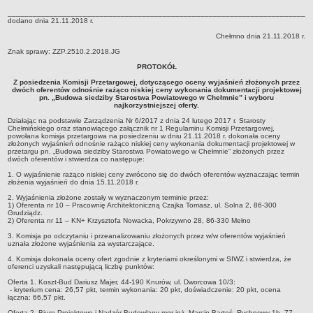
Zarząd Powiatu
________________________________________________________________________
Jednostki organizacyjne
dodano dnia 21.11.2018 r.
Inspekcje, Służby, Straże
Chełmno dnia 21.11.2018 r.
Znak sprawy: ZZP.2510.2.2018.JG
WYBORY SAMORZĄDOWE 2018
WYBORY SAMORZĄDOWE 2024
PROTOKÓŁ
SPRAWY DO ZAŁATWIENIA
Z posiedzenia Komisji Przetargowej, dotyczącego oceny wyjaśnień złożonych przez
dwóch oferentów odnośnie rażąco niskiej ceny wykonania dokumentacji projektowej
Wydział Komunikacji i Transportu
pn. „Budowa siedziby Starostwa Powiatowego w Chełmnie” i wyboru
najkorzystniejszej oferty.
Wydział Geodezji, Kartografii i Gospodarki Nieruchomościami
Działając na podstawie Zarządzenia Nr 6/2017 z dnia 24 lutego 2017 r. Starosty
Chełmińskiego oraz stanowiącego załącznik nr 1 Regulaminu Komisji Przetargowej,
Wydział Administracji Architektoniczno-Budowlanej i Środowiska
powołana komisja przetargowa na posiedzeniu w dniu 21.11.2018 r. dokonała oceny
złożonych wyjaśnień odnośnie rażąco niskiej ceny wykonania dokumentacji projektowej w
Wydział Oświaty, Zdrowia, Kultury i Sportu
przetargu pn. „Budowa siedziby Starostwa Powiatowego w Chełmnie” złożonych przez
dwóch oferentów i stwierdza co następuje:
Powiatowy Zespół Do Spraw Orzekania o Niepełnosprawności
1. O wyjaśnienie rażąco niskiej ceny zwrócono się do dwóch oferentów wyznaczając termin
złożenia wyjaśnień do dnia 15.11.2018 r.
Powiatowe Centrum Pomocy Rodzinie
2. Wyjaśnienia złożone zostały w wyznaczonym terminie przez:
PRAWO LOKALNE
1) Oferenta nr 10 – Pracownię Architektoniczną Czajka Tomasz, ul. Solna 2, 86-300
Grudziądz.
Statut
2) Oferenta nr 11 – KN+ Krzysztofa Nowacka, Pokrzywno 28, 86-330 Mełno
Uchwały
3. Komisja po odczytaniu i przeanalizowaniu złożonych przez w/w oferentów wyjaśnień
uznała złożone wyjaśnienia za wystarczające.
Protokoły
4. Komisja dokonała oceny ofert zgodnie z kryteriami określonymi w SIWZ i stwierdza, że
oferenci uzyskali następującą liczbę punktów:
RADA POWIATU
Oferta 1. Koszt-Bud Dariusz Majer, 44-190 Knurów, ul. Dworcowa 10/3:
Transmisje z sesji
- kryterium cena: 26,57 pkt, termin wykonania: 20 pkt, doświadczenie: 20 pkt, ocena
łączna: 66,57 pkt.
Nagrania z sesji
Oferta 2. Biuro Projektowe i Nadzór Budowlany mgr inż. Marcin Bartoś, Rychnowy 1b, 77-