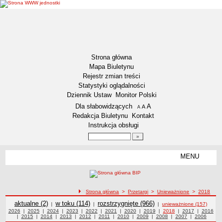
Strona główna
Mapa Biuletynu
Rejestr zmian treści
Statystyki oglądalności
Dziennik Ustaw
Monitor Polski
Menu dodatkowe
Dla słabowidzących
A
powiększ czcionkę
A
standardowy rozmiar czcionki
A
pomniejsz czcionkę
Redakcja Biuletynu
Kontakt
Instrukcja obsługi
Wyszukiwarka artykułów
Szukaj
MENU
Menu
DOSTĘPNOŚĆ CYFROWA
Deklaracja dostępności
ścieżka nawigacji
Strona główna
>
Przetargi
>
Unieważnione
>
2018
Koordynator ds. dostępności
Przetargi
Przetargi
aktualne (2)
Przetargi
w toku (114)
Przetargi
rozstrzygnięte (966)
|
|
|
unieważnione (157)
Raport o stanie zapewniania dostępności
Przetargi z roku
2026
|
Przetargi z roku
2025
|
Przetargi z roku
2024
|
Przetargi z roku
2023
|
Przetargi z roku
2022
|
Przetargi z roku
2021
|
Przetargi z roku
2020
|
Przetargi z roku
2019
|
Przetargi z roku
2018
|
Przetargi z roku
2017
|
2016
Przetargi
|
Przetargi z roku
2015
|
Przetargi z roku
2014
|
Przetargi z roku
2013
|
Przetargi z roku
2012
|
Przetargi z roku
2011
|
Przetargi z roku
2010
|
Przetargi z roku
2009
|
Przetargi z roku
2008
|
Przetargi z roku
2007
|
2006
Przetargi z
z roku
Plan działania na rzecz poprawy zapewnienia dostępności
roku