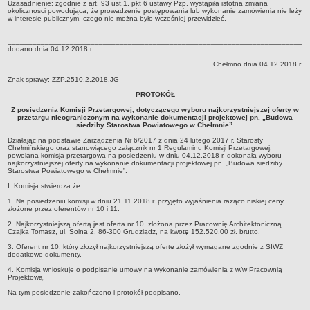
Uzasadnienie: zgodnie z art. 93 ust.1, pkt 6 ustawy Pzp, wystąpiła istotna zmiana
okoliczności powodująca, że prowadzenie postępowania lub wykonanie zamówienia nie leży
INFORMACJE
w interesie publicznym, czego nie można było wcześniej przewidzieć.
Zgłoszenia robót budowlanych z projektem
________________________________________________________________________
Inwestycje celu publicznego z zakresu łączności publicznej
dodano dnia 04.12.2018 r.
Pozwolenia z decyzją środowiskową
Chełmno dnia 04.12.2018 r.
Znak sprawy: ZZP.2510.2.2018.JG
NIEODPŁATNA POMOC PRAWNA
PROTOKÓŁ
PRZETARGI
Z posiedzenia Komisji Przetargowej, dotyczącego wyboru najkorzystniejszej oferty w
PLAN POSTĘPOWAŃ O UDZIELENIE ZAMÓWIEŃ
przetargu nieograniczonym na wykonanie dokumentacji projektowej pn. „Budowa
PETYCJE
siedziby Starostwa Powiatowego w Chełmnie”.
ŚRODOWISKO
Działając na podstawie Zarządzenia Nr 6/2017 z dnia 24 lutego 2017 r. Starosty
Chełmińskiego oraz stanowiącego załącznik nr 1 Regulaminu Komisji Przetargowej,
Programy
powołana komisja przetargowa na posiedzeniu w dniu 04.12.2018 r. dokonała wyboru
najkorzystniejszej oferty na wykonanie dokumentacji projektowej pn. „Budowa siedziby
Starostwa Powiatowego w Chełmnie”.
Karty informacyjne SIOS
I. Komisja stwierdza że:
Informacja publiczna
1. Na posiedzeniu komisji w dniu 21.11.2018 r. przyjęto wyjaśnienia rażąco niskiej ceny
Informacje o środowisku
złożone przez oferentów nr 10 i 11.
2. Najkorzystniejszą ofertą jest oferta nr 10, złożona przez Pracownię Architektoniczną
Zgłoszenia instalacji wytwarzających pola elektromagnetyczne
Czajka Tomasz, ul. Solna 2, 86-300 Grudziądz, na kwotę 152.520,00 zł. brutto.
WŁADZE I STRUKTURA
3. Oferent nr 10, który złożył najkorzystniejszą ofertę złożył wymagane zgodnie z SIWZ
dodatkowe dokumenty.
Oświadczenia majątkowe
4. Komisja wnioskuje o podpisanie umowy na wykonanie zamówienia z w/w Pracownią
Skład Rady Powiatu
Projektową.
Komisje Rady Powiatu
Na tym posiedzenie zakończono i protokół podpisano.