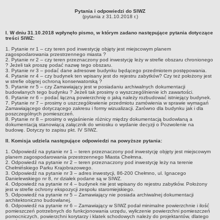
Elektroniczna Skrzynka Podawcza
Pytania i odpowiedzi do SIWZ
(pytania z 31.10.2018 r.)
Raport o stanie zapewnienia dostępności podmiotu publicznego
I. W dniu 31.10.2018 wpłynęło pismo, w którym zadano następujące pytania dotyczące
Informacja o wyznaczeniu Inspektora Danych Osobowych
treści SIWZ:
DOM POMOCY SPOŁECZNEJ W MGOSZCZU
1. Pytanie nr 1 – czy teren pod inwestycję objęty jest miejscowym planem
zagospodarowania przestrzennego miasta ?
Klauzula informacyjna
2. Pytanie nr 2 – czy teren przeznaczony pod inwestycję leży w strefie obszaru chronionego
? Jeżeli tak proszę podać nazwę tego obszaru.
STATUT
3. Pytanie nr 3 – podać dane adresowe budynku będącego przedmiotem postępowania.
4. Pytanie nr 4 – czy budynek ten wpisany jest do rejestru zabytków? Czy też położony jest
w strefie objętej ochroną konserwatorską ?
Dane kontaktowe
5. Pytanie nr 5 – czy Zamawiający jest w posiadaniu archiwalnych dokumentacji
budowlanych tego budynku ? Jeżeli tak prosimy o wyszczególnienie ich zawartości.
Informacja wyznaczenie Inspektora Danych Osobowych
6. Pytanie nr 6 – podać łączną powierzchnię o jaką należy rozbudować istniejący budynek.
7. Pytanie nr 7 – prosimy o uszczegółowienie przedmiotu zamówienia w sprawie wymagań
Raport o stanie zapewnienia dostępności
Zamawiającego dotyczącego zakresu i formy wizualizacji. Zarówno dla budynku jak i dla
poszczególnych pomieszczeń.
8. Pytanie nr 8 – prosimy o wyjaśnienie różnicy między dokumentacją budowlaną a
Elektroniczna Skrzynka Podawcza
dokumentacją stanowiącą załącznik do wniosku o wydanie decyzji o Pozwolenie na
budowę. Dotyczy to zapisu pkt. IV SIWZ.
ZESPÓŁ OPIEKI ZDROWOTNEJ
II. Komisja udziela następujące odpowiedzi na powyższe pytania:
Elektroniczna Skrzynka Podawcza
1. Odpowiedź na pytanie nr 1 – teren przeznaczony pod inwestycję objęty jest miejscowym
planem zagospodarowania przestrzennego Miasta Chełmna.
2. Odpowiedź na pytanie nr 2 – teren przeznaczony pod inwestycję leży na terenie
Chełmińskiego Parku Krajobrazowego.
3. Odpowiedź na pytanie nr 3 – adres inwestycji, 86-200 Chełmno, ul. Ignacego
Danielewskiego nr 8, nr działek podane są w SIWZ.
4. Odpowiedź na pytanie nr 4 – budynek nie jest wpisany do rejestru zabytków. Położony
jest w strefie ochrony ekspozycji zespołu staromiejskiego.
5. Odpowiedź na pytanie nr 5 – Zamawiający nie posiada archiwalnej dokumentacji
architektoniczno budowlanej.
6. Odpowiedź na pytanie nr 6 – Zamawiający w SIWZ podał minimalne powierzchnie i ilość
pomieszczeń potrzebnych do funkcjonowania urzędu, wyliczenie powierzchni pomieszczeń
pomocniczych, powierzchni korytarzy i klatek schodowych należy do projektantów, dlatego