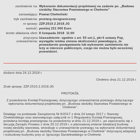
RODO
zamówienie na:
Wykonanie dokumentacji projektowej na zadanie pn. „Budowa
siedziby Starostwa Powiatowego w Chełmnie”
POLITYKA PRYWATNOŚCI
zamawiający:
Powiat Chełmiński
NASZ POWIAT
tryb zamówienia:
przetarg nieograniczony
nr sprawy:
ZZP.2510.2.2018.JG
Dane podstawowe i lokalizacja
wartość:
poniżej 221 000 Euro
Strategia rozwoju
termin składania ofert:
8 listopada 2018 11:00
przyczyna
Uzasadnienie: zgodnie z art. 93 ust.1, pkt 6 ustawy Pzp,
Gminy
unieważnienia:
wystąpiła istotna zmiana okoliczności powodująca, że
prowadzenie postępowania lub wykonanie zamówienia nie
STAROSTWO POWIATOWE
leży w interesie publicznym, czego nie można było wcześniej
przewidzieć.
Wydziały
Samodzielne stanowiska pracy
________________________________________________________________________
Regulamin organizacyjny
dodano dnia 24.12.2018 r.
Praca w urzędzie
Chełmno dnia 21.12.2018 r.
Znak sprawy: ZZP.2510.2.2018.JG
Praca w urzędzie - archiwum
PROTOKÓŁ
Adres i godziny pracy
Z posiedzenia Komisji Przetargowej, dotyczącego unieważnienia przetargu dotyczącego
Elektroniczna Skrzynka Podawcza
wykonania dokumentacji projektowej pn. „Budowa siedziby Starostwa Powiatowego w
Chełmnie”.
Procedura antymobbingowa
Działając na podstawie Zarządzenia Nr 6/2017 z dnia 24 lutego 2017 r. Starosty
Chełmińskiego oraz stanowiącego załącznik nr 1 Regulaminu Komisji Przetargowej,
Standardy ochrony małoletnich
powołana komisja przetargowa na posiedzeniu w dniu 21.12.2018 r., po zapoznaniu się z
decyzją Zarządu Powiatu z dnia 20.12.2018 r. o planowanej zmianie lokalizacji budowy
SYGNALISTA
nowej siedziby starostwa, wnioskuje o unieważnienie przetargu na wykonanie dokumentacji
projektowej pn. „Budowa siedziby Starostwa Powiatowego w Chełmnie” dotyczącej adaptacji
AKTUALNOŚCI I OGŁOSZENIA
i rozbudowy budynku przy ul. Ignacego Danielewskiego w Chełmnie.
OBWIESZCZENIA (Z ART. 49 KPA)