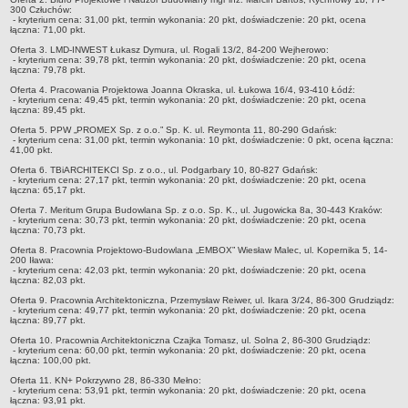
300 Człuchów:
Protokoły z głosowań
- kryterium cena: 31,00 pkt, termin wykonania: 20 pkt, doświadczenie: 20 pkt, ocena
łączna: 71,00 pkt.
Interpelacje i zapytania
Oferta 3. LMD-INWEST Łukasz Dymura, ul. Rogali 13/2, 84-200 Wejherowo:
MAJĄTEK I FINANSE POWIATU
- kryterium cena: 39,78 pkt, termin wykonania: 20 pkt, doświadczenie: 20 pkt, ocena
łączna: 79,78 pkt.
Budżet
Oferta 4. Pracowania Projektowa Joanna Okraska, ul. Łukowa 16/4, 93-410 Łódź:
Wieloletnia Prognoza Finansowa
- kryterium cena: 49,45 pkt, termin wykonania: 20 pkt, doświadczenie: 20 pkt, ocena
łączna: 89,45 pkt.
Sprawozdania
Oferta 5. PPW „PROMEX Sp. z o.o.” Sp. K. ul. Reymonta 11, 80-290 Gdańsk:
- kryterium cena: 31,00 pkt, termin wykonania: 10 pkt, doświadczenie: 0 pkt, ocena łączna:
Sprawozdania-archiwum
41,00 pkt.
EWIDENCJA STOWARZYSZEŃ ZWYKŁYCH
Oferta 6. TBiARCHITEKCI Sp. z o.o., ul. Podgarbary 10, 80-827 Gdańsk:
- kryterium cena: 27,17 pkt, termin wykonania: 20 pkt, doświadczenie: 20 pkt, ocena
REJESTR OŚRODKÓW SZKOLENIA KIEROWCÓW
łączna: 65,17 pkt.
POWIATOWY ZARZĄD DRÓG
Oferta 7. Meritum Grupa Budowlana Sp. z o.o. Sp. K., ul. Jugowicka 8a, 30-443 Kraków:
- kryterium cena: 30,73 pkt, termin wykonania: 20 pkt, doświadczenie: 20 pkt, ocena
Klauzula informacyjna
łączna: 70,73 pkt.
Inspektor Ochrony Danych
Oferta 8. Pracownia Projektowo-Budowlana „EMBOX” Wiesław Malec, ul. Kopernika 5, 14-
200 Iława:
- kryterium cena: 42,03 pkt, termin wykonania: 20 pkt, doświadczenie: 20 pkt, ocena
Informacje ogólne
łączna: 82,03 pkt.
Dane o sieci dróg powiatowych
Oferta 9. Pracownia Architektoniczna, Przemysław Reiwer, ul. Ikara 3/24, 86-300 Grudziądz:
- kryterium cena: 49,77 pkt, termin wykonania: 20 pkt, doświadczenie: 20 pkt, ocena
Kadra
łączna: 89,77 pkt.
Oferta 10. Pracownia Architektoniczna Czajka Tomasz, ul. Solna 2, 86-300 Grudziądz:
Statut
- kryterium cena: 60,00 pkt, termin wykonania: 20 pkt, doświadczenie: 20 pkt, ocena
łączna: 100,00 pkt.
Raport o stanie zapewniania dostępności
Oferta 11. KN+ Pokrzywno 28, 86-330 Mełno:
Elektroniczna Skrzynka Podawcza
- kryterium cena: 53,91 pkt, termin wykonania: 20 pkt, doświadczenie: 20 pkt, ocena
łączna: 93,91 pkt.