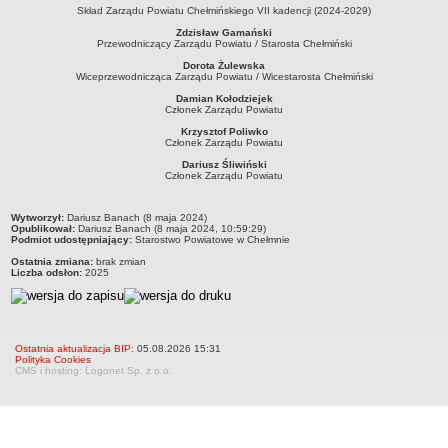
Skład Zarządu Powiatu Chełmińskiego VII kadencji (2024-2029)
RODO
Zdzisław Gamański
POLITYKA PRYWATNOŚCI
Przewodniczący Zarządu Powiatu / Starosta Chełmiński
NASZ POWIAT
Dorota Żulewska
Wiceprzewodnicząca Zarządu Powiatu / Wicestarosta Chełmiński
Dane podstawowe i lokalizacja
Damian Kołodziejek
Strategia rozwoju
Członek Zarządu Powiatu
Gminy
Krzysztof Poliwko
Członek Zarządu Powiatu
STAROSTWO POWIATOWE
Dariusz Śliwiński
Wydziały
Członek Zarządu Powiatu
Samodzielne stanowiska pracy
metryczka
Wytworzył:
Dariusz Banach (8 maja 2024)
Regulamin organizacyjny
Opublikował:
Dariusz Banach (8 maja 2024, 10:59:29)
Podmiot udostępniający:
Starostwo Powiatowe w Chełmnie
Praca w urzędzie
Ostatnia zmiana:
brak zmian
Liczba odsłon:
2025
Praca w urzędzie - archiwum
Adres i godziny pracy
Elektroniczna Skrzynka Podawcza
Ostatnia aktualizacja BIP:
05.08.2026 15:31
Procedura antymobbingowa
Polityka Cookies
CMS i hosting: Logonet Sp. z o.o.
Standardy ochrony małoletnich
SYGNALISTA
AKTUALNOŚCI I OGŁOSZENIA
OBWIESZCZENIA (Z ART. 49 KPA)