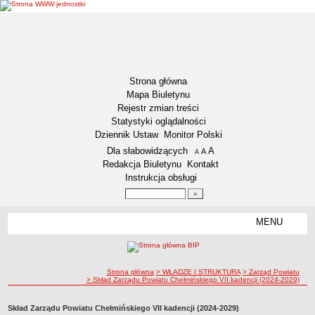
Strona główna
Mapa Biuletynu
Rejestr zmian treści
Statystyki oglądalności
Dziennik Ustaw
Monitor Polski
Menu dodatkowe
Dla słabowidzących
A
powiększ czcionkę
A
standardowy rozmiar czcionki
A
pomniejsz czcionkę
Redakcja Biuletynu
Kontakt
Instrukcja obsługi
Wyszukiwarka artykułów
Szukaj
MENU
Menu
DOSTĘPNOŚĆ CYFROWA
Deklaracja dostępności
ścieżka nawigacji
Strona główna
> WŁADZE I STRUKTURA
> Zarząd Powiatu
Koordynator ds. dostępności
> Skład Zarządu Powiatu Chełmińskiego VII kadencji (2024-2029)
Raport o stanie zapewniania dostępności
Skład Zarządu Powiatu Chełmińskiego VII kadencji (2024-2029)
Plan działania na rzecz poprawy zapewnienia dostępności